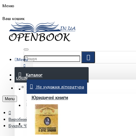
Меню
Ваш кошик
Menu
FAQ
Каталог
LOGIN
Не художня література
REGISTER
БЛОГ
Юридичні книги
Menu
КОНТАКТИ
Виробник
(097) 015 28 90
Букрек Чернівці