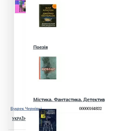
Військові книги
Поезія
Математика. Природничі та інші науки
Містика. Фантастика. Детектив
Букрек Чернівці
00000164832
Біологія
УКРАЇНСЬКА ЛІТЕРАТУРА 8 КЛАС ПІДРУЧНИК
НУШ АРХИПОВА В.П.
Географія. Геологія