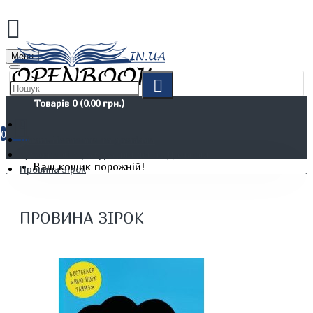
Menu
Товарів 0 (0.00 грн.)
0
Дітям. Навчання та дозвілля
Художня література для дітей. Дозвілля
Ваш кошик порожній!
Провина зірок
ПРОВИНА ЗІРОК