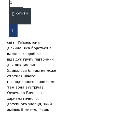
ОПИС
ВІДГУКИ
КУПИТИ
Цей зворушливий роман
підкорив читачів у всьому
світі. Гейзел, юна
дівчина, яка бореться з
важкою хворобою,
відвідує групу підтримки
для онкохворих.
Здавалося б, там не може
статися нічого
несподіваного - але саме
там вона зустрічає
Огастаса Вотерса -
харизматичного,
дотепного хлопця, який
змінює її життя. Разом