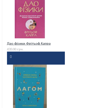
Дао фізики Фрітьоф Капра
420.00 грн.