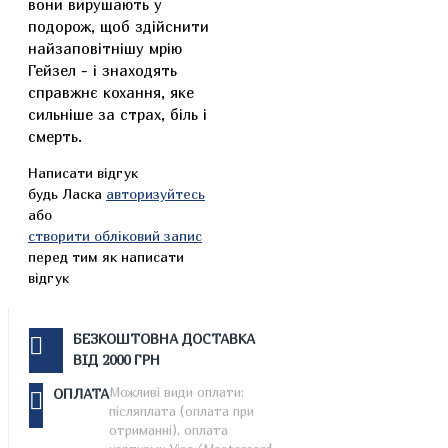
вони вирушають у
подорож, щоб здійснити
найзаповітнішу мрію
Гейзел - і знаходять
справжнє кохання, яке
сильніше за страх, біль і
смерть.
Написати відгук
будь Ласка
авторизуйтесь
або
створити обліковий запис
перед тим як написати
відгук
БЕЗКОШТОВНА ДОСТАВКА
ВІД 2000 ГРН
Можливі види оплати:
ОПЛАТА
післяплата (оплата при
отриманні), оплата