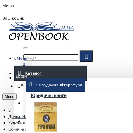
Меню
Ваш кошик
Menu
FAQ
Каталог
LOGIN
Не художня література
REGISTER
БЛОГ
Юридичні книги
Menu
КОНТАКТИ
Дітям. Навчання та дозвілля
(097) 015 28 90
Художня література для дітей. Дозвілля
Сонячні вітрила. Книжка для додаткового читання 3 клас Ок