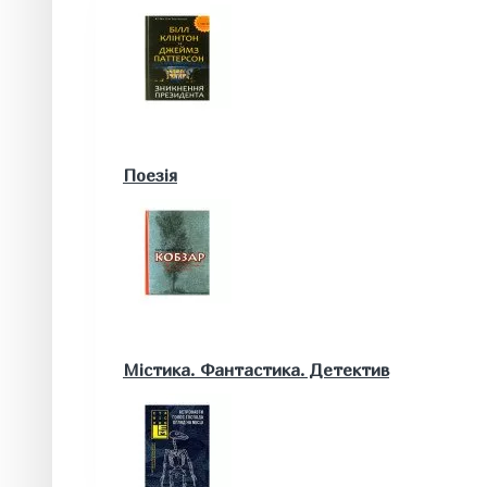
Військові книги
Поезія
Математика. Природничі та інші науки
Містика. Фантастика. Детектив
Біологія
Географія. Геологія