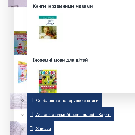
Здоров'я та краса
Книги іноземними мовами
Батькам та майбутнім батькам
Домашні тварини. Акваріум
Історія
Іноземні мови для дітей
Особливі та подарункові книги
Релігія
Словники та розмовники
Атласи автомобільних шляхів. Карти
Знижки