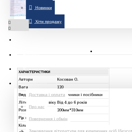
Новинки
Комп'ютерна література
Хіти продажу
Знижки
Новинки
Рон Хаббард
Хіти продажу
ХАРАКТЕРИСТИКИ
Автори
Косован О.
Інформація
Вага
120
Видавництво
Доставка і оплата
Підручники і посібники
Література по віку
Від 4 до 6 років
Про нас
Розміри
200мм*310мм
Езотеричні книги
Рік видання
2025
Повернення і обмін
Кількість сторінок
80
Замовлення літератури для юридичних осіб (безгот