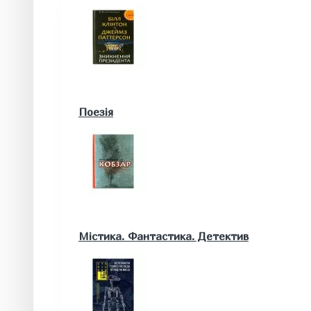
Військові книги
Поезія
Математика. Природничі та інші науки
Містика. Фантастика. Детектив
Біологія
Географія. Геологія