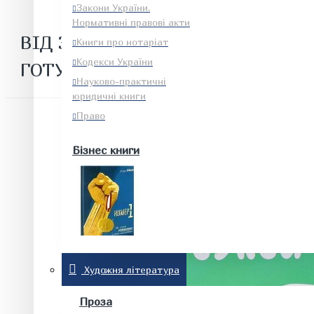
Закони України.
Нормативні правові акти
ВІД ЗВУКА ДО БУКВИ. РОБОЧИЙ
Книги про нотаріат
Кодекси України
ГОТУЄМО ДИТИНУ ДО ШКОЛИ
Науково-практичні
юридичні книги
Право
Бізнес книги
Енергетика. Будівництво.
Художня література
Промисловість
Проза