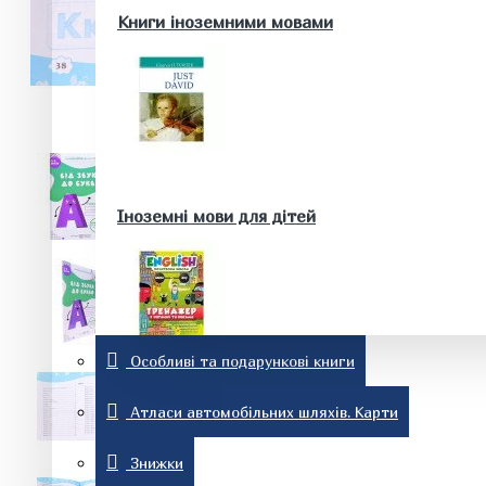
Здоров'я та краса
Книги іноземними мовами
Батькам та майбутнім батькам
Домашні тварини. Акваріум
Історія
Іноземні мови для дітей
Особливі та подарункові книги
Релігія
Словники та розмовники
Атласи автомобільних шляхів. Карти
Знижки