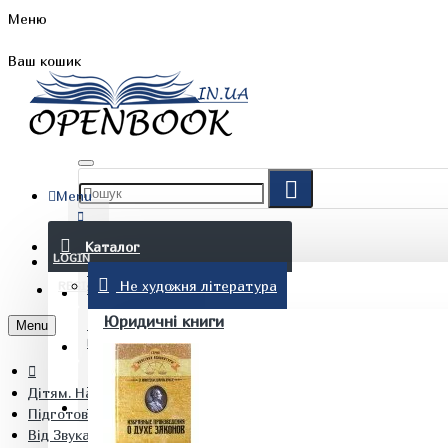
Меню
Ваш кошик
Menu
FAQ
Каталог
LOGIN
Не художня література
REGISTER
БЛОГ
Юридичні книги
Menu
КОНТАКТИ
Дітям. Навчання та дозвілля
(097) 015 28 90
Підготовка до школи
Від Звука до букви. Робочий зошит з навчання грамоти для ді