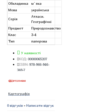
Обкладинка
м`яка
Мова
українська
Атласи.
Серія
Географічні
Предмет
Природознавство
Клас
3-4
Тип
паперова
У наявності
КОД:
00000065207
ISBN:
978-966-946-
348-7
Картографія
0 відгуків
-
Написати відгук