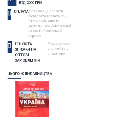
ВІД 2000 ГРН
Можливі види оплати:
ОПЛАТА
післяплата (оплата при
отриманні), оплата
картками Visa/Mastercard
на сайті, банківський
переказ.
Розмір знижки
ІСНУЮТЬ
уточнюйте у
ЗНИЖКИ НА
оператора
ОПТОВІ
ЗАМОВЛЕННЯ
ЦЬОГО Ж ВИДАВНИЦТВА