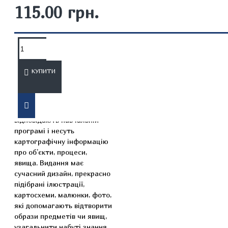
115.00 грн.
ОПИС
ВІДГУКИ
КУПИТИ
Кожний розділ містить
окремі навчальні теми, які
відповідають навчальній
програмі і несуть
картографічну інформацію
про об’єкти, процеси,
явища. Видання має
сучасний дизайн, прекрасно
підібрані ілюстрації,
картосхеми, малюнки, фото,
які допомагають відтворити
образи предметів чи явищ,
узагальнити набуті знання,