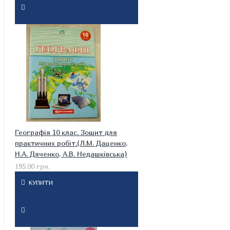
Географія 10 клас. Зошит для
практичних робіт.(Л.М. Даценко,
Н.А. Дяченко, А.В. Недашківська)
195.00 грн.
КУПИТИ