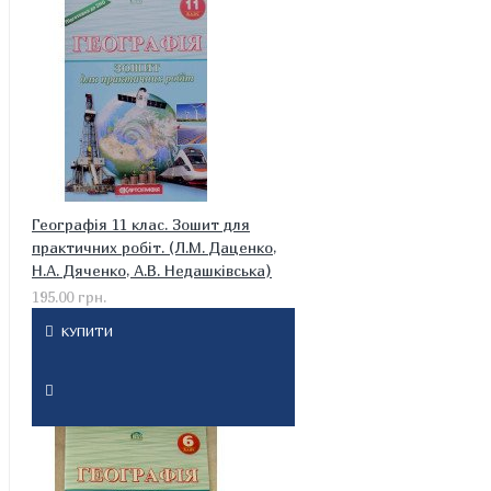
Географія 11 клас. Зошит для
практичних робіт. (Л.М. Даценко,
Н.А. Дяченко, А.В. Недашківська)
195.00 грн.
КУПИТИ