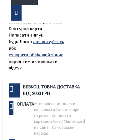
Комплект Атлас Історія
України. Всесвітня історія.
Інтегрований курс 6 клас +
Контурна карта
Написати відгук
будь Ласка
авторизуйтесь
або
створити обліковий запис
перед тим як написати
відгук
БЕЗКОШТОВНА ДОСТАВКА
ВІД 2000 ГРН
Можливі види оплати:
ОПЛАТА
післяплата (оплата при
отриманні), оплата
картками Visa/Mastercard
на сайті, банківський
переказ.