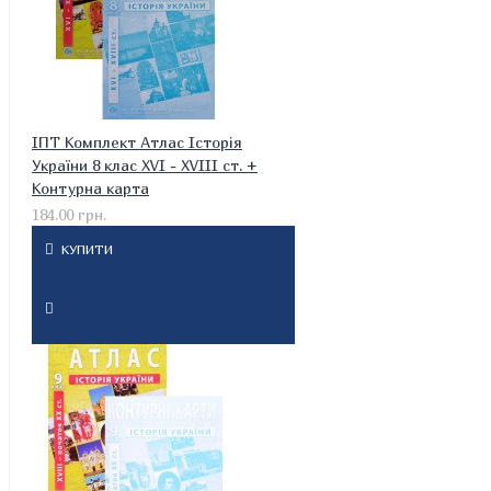
ІПТ Комплект Атлас Історія
України 8 клас XVI - XVIII ст. +
Контурна карта
184.00 грн.
КУПИТИ