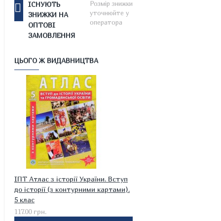
Розмір знижки
ІСНУЮТЬ
уточнюйте у
ЗНИЖКИ НА
оператора
ОПТОВІ
ЗАМОВЛЕННЯ
ЦЬОГО Ж ВИДАВНИЦТВА
ІПТ Атлас з історії України. Вступ
до історії (з контурними картами).
5 клас
117.00 грн.