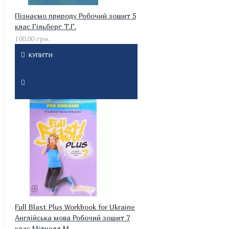
Пізнаємо природу Робочий зошит 5
клас Гільберг Т.Г.
100.00 грн.
КУПИТИ
Full Blast Plus Workbook for Ukraine
Англійська мова Робочий зошит 7
клас Мітчелл М.