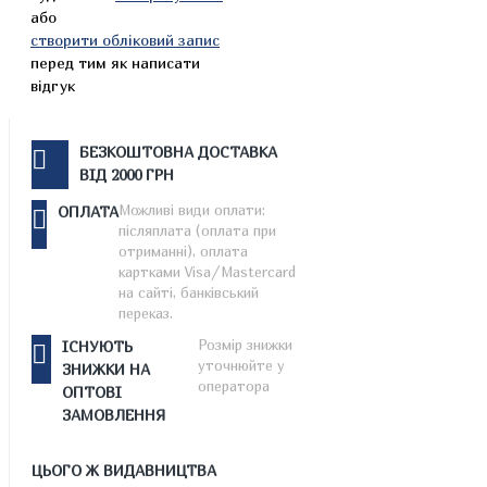
або
створити обліковий запис
перед тим як написати
відгук
БЕЗКОШТОВНА ДОСТАВКА
ВІД 2000 ГРН
Можливі види оплати:
ОПЛАТА
післяплата (оплата при
отриманні), оплата
картками Visa/Mastercard
на сайті, банківський
переказ.
Розмір знижки
ІСНУЮТЬ
уточнюйте у
ЗНИЖКИ НА
оператора
ОПТОВІ
ЗАМОВЛЕННЯ
ЦЬОГО Ж ВИДАВНИЦТВА