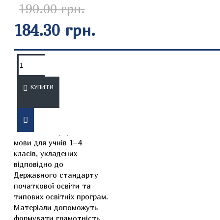
190.00 грн.
184.30 грн.
ОПИС
ВІДГУКИ
КУПИТИ
Збірник містить добірку
диктантів з української
мови для учнів 1–4
класів, укладених
відповідно до
Державного стандарту
початкової освіти та
типових освітніх програм.
Матеріали допоможуть
формувати грамотність,