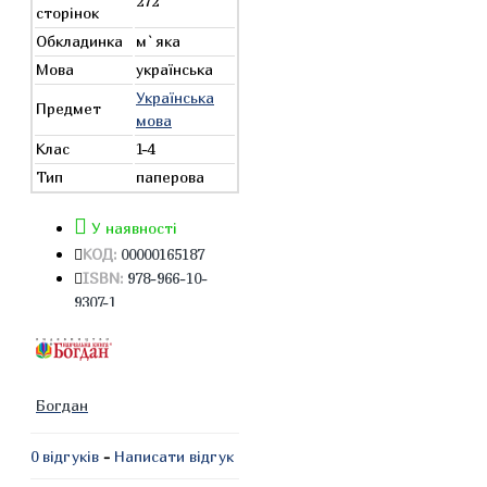
272
сторінок
Обкладинка
м`яка
Мова
українська
Українська
Предмет
мова
Клас
1-4
Тип
паперова
У наявності
КОД:
00000165187
ISBN:
978-966-10-
9307-1
Богдан
0 відгуків
-
Написати відгук