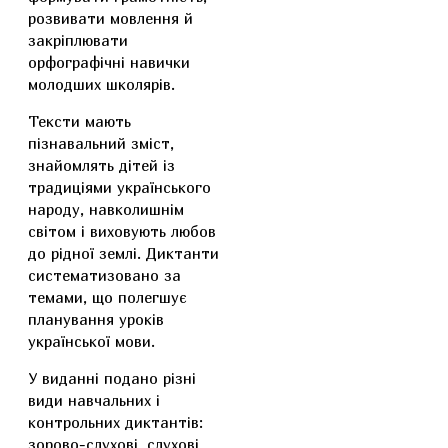
розвивати мовлення й
закріплювати
орфографічні навички
молодших школярів.
Тексти мають
пізнавальний зміст,
знайомлять дітей із
традиціями українського
народу, навколишнім
світом і виховують любов
до рідної землі. Диктанти
систематизовано за
темами, що полегшує
планування уроків
української мови.
У виданні подано різні
види навчальних і
контрольних диктантів:
зорово-слухові, слухові,