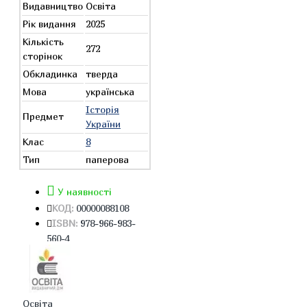
Видавництво
Освіта
Рік видання
2025
Кількість
272
сторінок
Обкладинка
тверда
Мова
українська
Історія
Предмет
України
Клас
8
Тип
паперова
У наявності
КОД:
00000088108
ISBN:
978-966-983-
560-4
Освіта