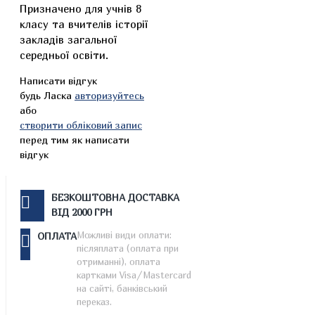
Призначено для учнів 8
класу та вчителів історії
закладів загальної
середньої освіти.
Написати відгук
будь Ласка
авторизуйтесь
або
створити обліковий запис
перед тим як написати
відгук
БЕЗКОШТОВНА ДОСТАВКА
ВІД 2000 ГРН
Можливі види оплати:
ОПЛАТА
післяплата (оплата при
отриманні), оплата
картками Visa/Mastercard
на сайті, банківський
переказ.