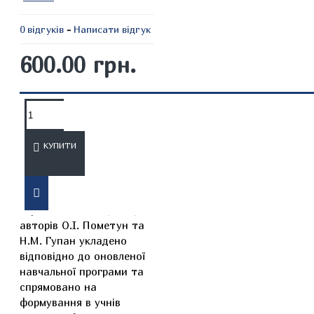
0 відгуків
-
Написати відгук
600.00 грн.
ОПИС
ВІДГУКИ
КУПИТИ
Підручник «Історія
України. 8 клас» (НУШ)
авторів О.І. Пометун та
Н.М. Гупан укладено
відповідно до оновленої
навчальної програми та
спрямовано на
формування в учнів