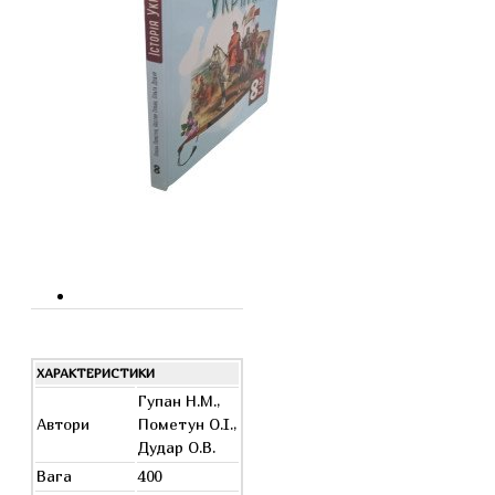
ХАРАКТЕРИСТИКИ
Гупан Н.М.,
Автори
Пометун О.І.,
Дудар О.В.
Вага
400