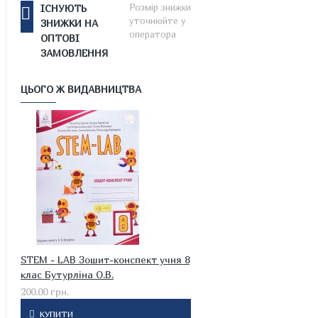
Розмір знижки
ІСНУЮТЬ
уточнюйте у
ЗНИЖКИ НА
оператора
ОПТОВІ
ЗАМОВЛЕННЯ
ЦЬОГО Ж ВИДАВНИЦТВА
STEM - LAB Зошит-конспект учня 8
клас Бутурліна О.В.
200.00 грн.
КУПИТИ