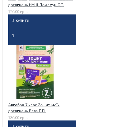
досягнень НУШ Пометун О.І.
120.00 грн.
КУПИТИ
Алгебра 7 клас Зошит моїх
досягнень Бевз Г.П.
130.00 грн.
КУПИТИ