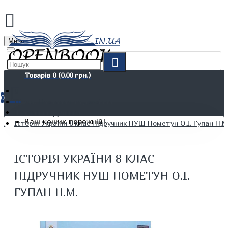
Menu
Товарів 0 (0.00 грн.)
0
Дітям. Навчання та дозвілля
Шкільні підручники
Ваш кошик порожній!
Історія України 8 клас Підручник НУШ Пометун О.І. Гупан Н.М
ІСТОРІЯ УКРАЇНИ 8 КЛАС
ПІДРУЧНИК НУШ ПОМЕТУН О.І.
ГУПАН Н.М.