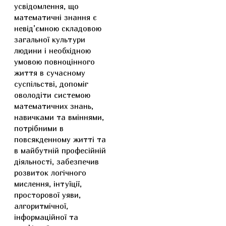
усвідомлення, що
математичні знання є
невід’ємною складовою
загальної культури
людини і необхідною
умовою повноцінного
життя в сучасному
суспільстві, допоміг
оволодіти системою
математичних знань,
навичками та вміннями,
потрібними в
повсякденному житті та
в майбутній професійній
діяльності, забезпечив
розвиток логічного
мислення, інтуїції,
просторової уяви,
алгоритмічної,
інформаційної та