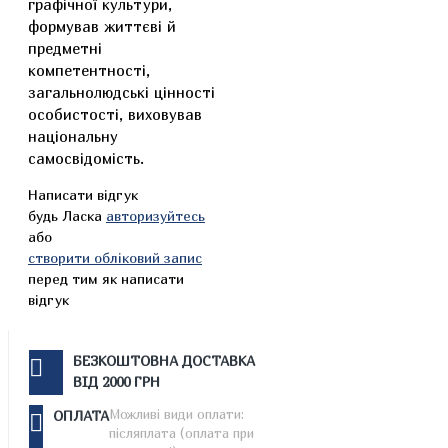
графічної культури,
формував життєві й
предметні
компетентності,
загальнолюдські цінності
особистості, виховував
національну
самосвідомість.
Написати відгук
будь Ласка
авторизуйтесь
або
створити обліковий запис
перед тим як написати
відгук
БЕЗКОШТОВНА ДОСТАВКА
ВІД 2000 ГРН
Можливі види оплати:
ОПЛАТА
післяплата (оплата при