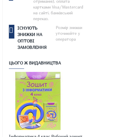
отриманні), оплата
картками Visa/Mastercard
на сайті, банківський
переказ.
Розмір знижки
ІСНУЮТЬ
уточнюйте у
ЗНИЖКИ НА
оператора
ОПТОВІ
ЗАМОВЛЕННЯ
ЦЬОГО Ж ВИДАВНИЦТВА
Інформатика 4 клас Робочий зошит