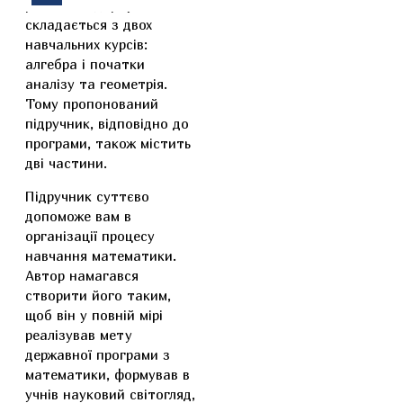
рівня стандарту
складається з двох
навчальних курсів:
алгебра і початки
аналізу та геометрія.
Тому пропонований
підручник, відповідно до
програми, також містить
дві частини.
Підручник суттєво
допоможе вам в
організації процесу
навчання математики.
Автор намагався
створити його таким,
щоб він у повній мірі
реалізував мету
державної програми з
математики, формував в
учнів науковий світогляд,