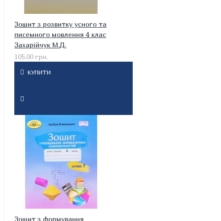
Зошит з розвитку усного та
писемного мовлення 4 клас
Захарійчук М.Д.
105.00 грн.
КУПИТИ
Зошит з формування