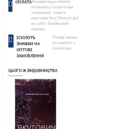
Можливі види оплати:
ОПЛАТА
післяплата (оплата при
отриманні), оплата
картками Visa/Mastercard
на сайті, банківський
переказ.
Розмір знижки
ІСНУЮТЬ
уточнюйте у
ЗНИЖКИ НА
оператора
ОПТОВІ
ЗАМОВЛЕННЯ
ЦЬОГО Ж ВИДАВНИЦТВА