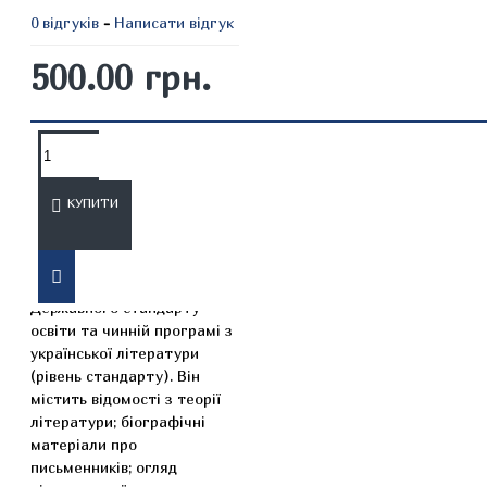
0 відгуків
-
Написати відгук
500.00 грн.
ОПИС
ВІДГУКИ
КУПИТИ
Підручник повністю
відповідає вимогам
Державного стандарту
освіти та чинній програмі з
української літератури
(рівень стандарту). Він
містить відомості з теорії
літератури; біографічні
матеріали про
письменників; огляд