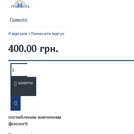
Грамота
0 відгуків
-
Написати відгук
400.00 грн.
ОПИС
ВІДГУКИ
КУПИТИ
Українська мова.
Підручник для 8 класу з
поглибленим вивченням
філології