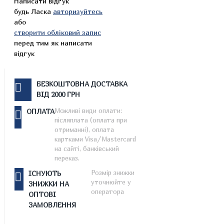
Написати відгук
будь Ласка
авторизуйтесь
або
створити обліковий запис
перед тим як написати
відгук
БЕЗКОШТОВНА ДОСТАВКА
ВІД 2000 ГРН
Можливі види оплати:
ОПЛАТА
післяплата (оплата при
отриманні), оплата
картками Visa/Mastercard
на сайті, банківський
переказ.
Розмір знижки
ІСНУЮТЬ
уточнюйте у
ЗНИЖКИ НА
оператора
ОПТОВІ
ЗАМОВЛЕННЯ