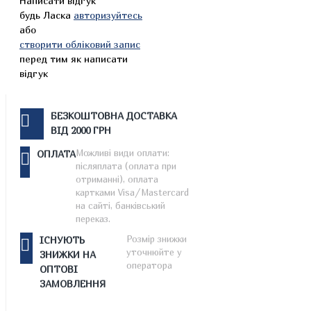
Написати відгук
будь Ласка
авторизуйтесь
або
створити обліковий запис
перед тим як написати
відгук
БЕЗКОШТОВНА ДОСТАВКА
ВІД 2000 ГРН
Можливі види оплати:
ОПЛАТА
післяплата (оплата при
отриманні), оплата
картками Visa/Mastercard
на сайті, банківський
переказ.
Розмір знижки
ІСНУЮТЬ
уточнюйте у
ЗНИЖКИ НА
оператора
ОПТОВІ
ЗАМОВЛЕННЯ