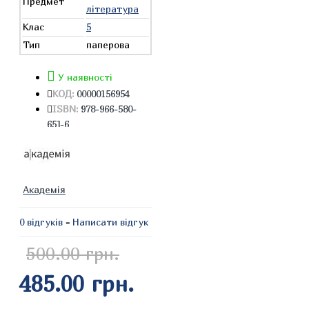
Предмет
література
Клас
5
Тип
паперова
У наявності
КОД:
00000156954
ISBN:
978-966-580-
651-6
Академія
0 відгуків
-
Написати відгук
500.00 грн.
485.00 грн.