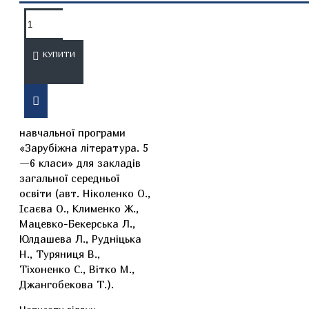
ОПИС
ВІДГУКИ
КУПИТИ
Підручник створено
відповідно до модельної
навчальної програми
«Зарубіжна література. 5
—6 класи» для закладів
загальної середньої
освіти (авт. Ніколенко О.,
Ісаєва О., Клименко Ж.,
Мацевко-Бекерська Л.,
Юлдашева Л., Рудніцька
Н., Туряниця В.,
Тіхоненко С., Вітко М.,
Джангобекова Т.).