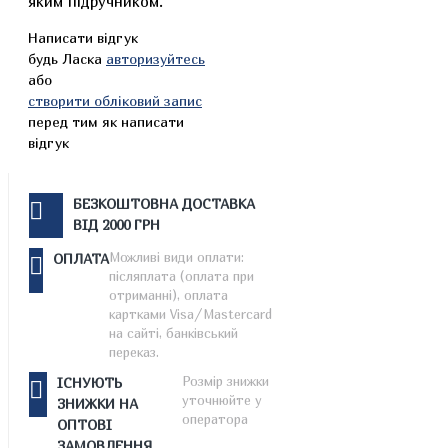
яким підручником.
Написати відгук
будь Ласка
авторизуйтесь
або
створити обліковий запис
перед тим як написати
відгук
БЕЗКОШТОВНА ДОСТАВКА
ВІД 2000 ГРН
Можливі види оплати:
ОПЛАТА
післяплата (оплата при
отриманні), оплата
картками Visa/Mastercard
на сайті, банківський
переказ.
Розмір знижки
ІСНУЮТЬ
уточнюйте у
ЗНИЖКИ НА
оператора
ОПТОВІ
ЗАМОВЛЕННЯ