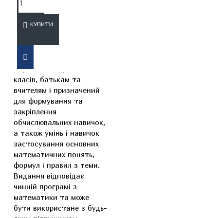
ОПИС
ВІДГУКИ
КУПИТИ
Цей посібник
адресований учням 5-6-х
класів, батькам та
вчителям і призначений
для формування та
закріплення
обчислювальних навичок,
а також умінь і навичок
застосування основних
математичних понять,
формул і правил з теми.
Видання відповідає
чинній програмі з
математики та може
бути використане з будь-