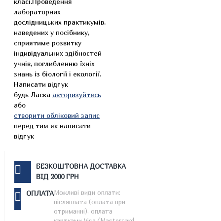
класі.Проведення
лабораторних
дослідницьких практикумів,
наведених у посібнику,
сприятиме розвитку
індивідуальних здібностей
учнів, поглибленню їхніх
знань із біології і екології.
Написати відгук
будь Ласка
авторизуйтесь
або
створити обліковий запис
перед тим як написати
відгук
БЕЗКОШТОВНА ДОСТАВКА
ВІД 2000 ГРН
Можливі види оплати:
ОПЛАТА
післяплата (оплата при
отриманні), оплата
картками Visa/Mastercard