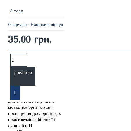
Літера
0 відгуків
-
Написати відгук
35.00 грн.
ОПИС
ВІДГУКИ
КУПИТИ
Цей навчальний посібник є
практичним керівництвом
для вчителів та учнів із
методики організації і
проведення дослідницьких
практикумів із біології і
екології в 11