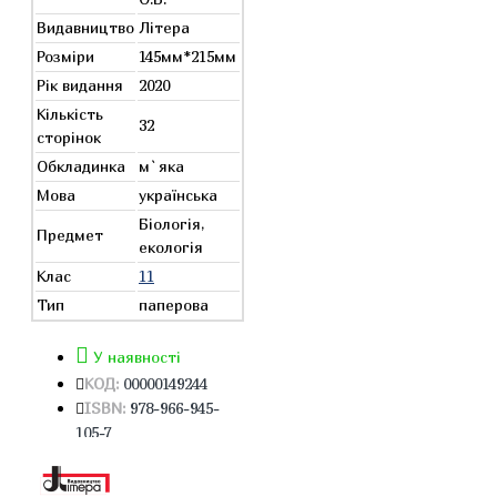
Видавництво
Літера
Розміри
145мм*215мм
Рік видання
2020
Кількість
32
сторінок
Обкладинка
м`яка
Мова
українська
Біологія,
Предмет
екологія
Клас
11
Тип
паперова
У наявності
КОД:
00000149244
ISBN:
978-966-945-
105-7