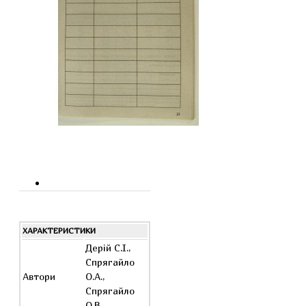
ХАРАКТЕРИСТИКИ
Дерій С.І.,
Спрягайло
Автори
О.А.,
Спрягайло
О.В.