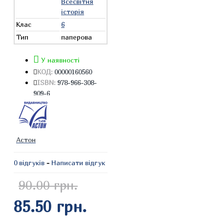
Всесвітня
історія
Клас
6
Тип
паперова
У наявності
КОД:
00000160560
ISBN:
978-966-308-
909-6
Астон
0 відгуків
-
Написати відгук
90.00 грн.
85.50 грн.