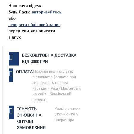
Написати відгук
будь Ласка
авторизуйтесь
або
створити обліковий запис
перед тим як написати
відгук
БЕЗКОШТОВНА ДОСТАВКА
ВІД 2000 ГРН
Можливі види оплати:
ОПЛАТА
післяплата (оплата при
отриманні), оплата
картками Visa/Mastercard
на сайті, банківський
переказ.
Розмір знижки
ІСНУЮТЬ
уточнюйте у
ЗНИЖКИ НА
оператора
ОПТОВІ
ЗАМОВЛЕННЯ