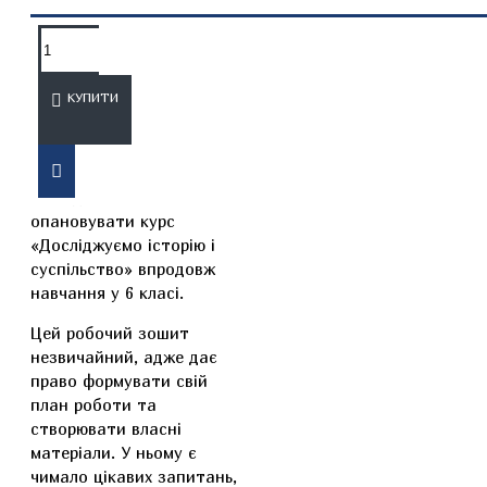
ОПИС
ВІДГУКИ
КУПИТИ
Це унікальний зошит,
який допоможе
опановувати курс
«Досліджуємо історію і
суспільство» впродовж
навчання у 6 класі.
Цей робочий зошит
незвичайний, адже дає
право формувати свій
план роботи та
створювати власні
матеріали. У ньому є
чимало цікавих запитань,