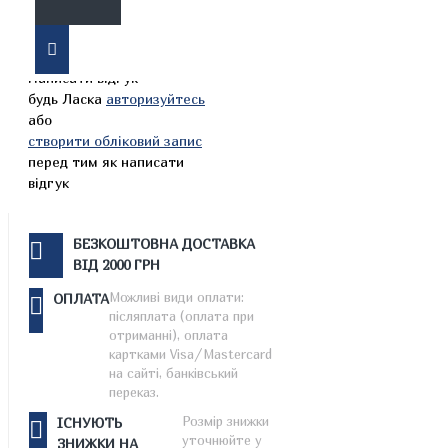
Робочий зошит складається
з 8 модулів для НУШ 5 клас
Написати відгук
будь Ласка
авторизуйтесь
або
створити обліковий запис
перед тим як написати
відгук
БЕЗКОШТОВНА ДОСТАВКА
ВІД 2000 ГРН
Можливі види оплати:
ОПЛАТА
післяплата (оплата при
отриманні), оплата
картками Visa/Mastercard
на сайті, банківський
переказ.
Розмір знижки
ІСНУЮТЬ
уточнюйте у
ЗНИЖКИ НА