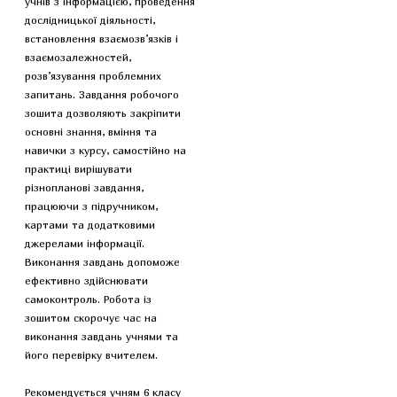
учнів з інформацією, проведення
дослідницької діяльності,
встановлення взаємозв’язків і
взаємозалежностей,
розв’язування проблемних
запитань. Завдання робочого
зошита дозволяють закріпити
основні знання, вміння та
навички з курсу, самостійно на
практиці вирішувати
різнопланові завдання,
працюючи з підручником,
картами та додатковими
джерелами інформації.
Виконання завдань допоможе
ефективно здійснювати
самоконтроль. Робота із
зошитом скорочує час на
виконання завдань учнями та
його перевірку вчителем.
Рекомендується учням 6 класу