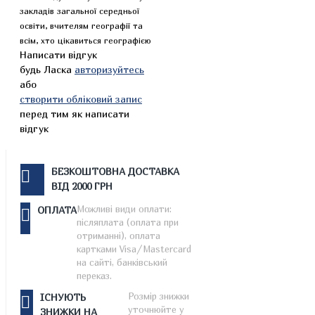
закладів загальної середньої
освіти, вчителям географії та
всім, хто цікавиться географією
Написати відгук
будь Ласка
авторизуйтесь
або
створити обліковий запис
перед тим як написати
відгук
БЕЗКОШТОВНА ДОСТАВКА
ВІД 2000 ГРН
Можливі види оплати:
ОПЛАТА
післяплата (оплата при
отриманні), оплата
картками Visa/Mastercard
на сайті, банківський
переказ.
Розмір знижки
ІСНУЮТЬ
уточнюйте у
ЗНИЖКИ НА