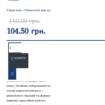
0 відгуків
-
Написати відгук
110.00 грн.
104.50 грн.
ОПИС
ВІДГУКИ
КУПИТИ
Робочий зошит входить до
складу навчально-методичного
комплекту «Географія» для 6
класу. Посібник побудований на
основі компетентнісного і
діяльнісного підходів та формує
навички самостійної роботи