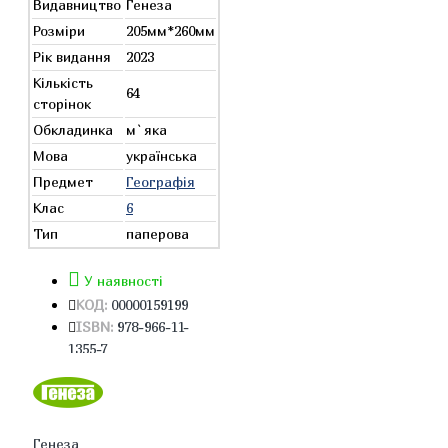
Видавництво
Генеза
Розміри
205мм*260мм
Рік видання
2023
Кількість
64
сторінок
Обкладинка
м`яка
Мова
українська
Предмет
Географія
Клас
6
Тип
паперова
У наявності
КОД:
00000159199
ISBN:
978-966-11-
1355-7
Генеза