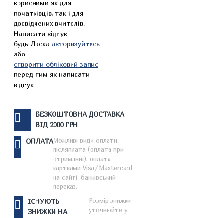
корисними як для
початківців, так і для
досвідчених вчителів.
Написати відгук
будь Ласка
авторизуйтесь
або
створити обліковий запис
перед тим як написати
відгук
БЕЗКОШТОВНА ДОСТАВКА
ВІД 2000 ГРН
Можливі види оплати:
ОПЛАТА
післяплата (оплата при
отриманні), оплата
картками Visa/Mastercard
на сайті, банківський
переказ.
Розмір знижки
ІСНУЮТЬ
уточнюйте у
ЗНИЖКИ НА