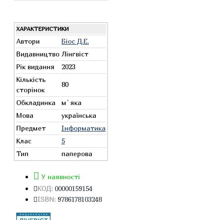
ХАРАКТЕРИСТИКИ
Автори
Біос Д.Е.
Видавництво
Лінгвіст
Рік видання
2023
Кількість
80
сторінок
Обкладинка
м`яка
Мова
українська
Предмет
Інформатика
Клас
5
Тип
паперова
У наявності
КОД:
00000159154
ISBN:
9786178103248