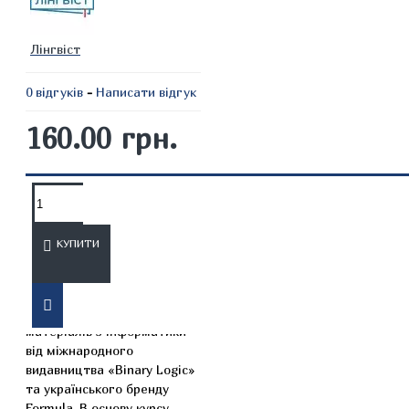
Лінгвіст
0 відгуків
-
Написати відгук
160.00 грн.
ОПИС
ВІДГУКИ
КУПИТИ
«Інформатика 5 клас» – це
серія навчальних
матеріалів з інформатики
від міжнародного
видавництва «Binary Logic»
та українського бренду
Formula. В основу курсу