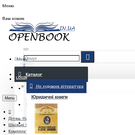
Меню
Ваш кошик
Menu
FAQ
Каталог
LOGIN
Не художня література
REGISTER
БЛОГ
Юридичні книги
Menu
КОНТАКТИ
Дітям. Навчання та дозвілля
(097) 015 28 90
Шкільні зошити
Комплект Діагностичні роботи Алгебра 7 клас + Геометрія 7 к