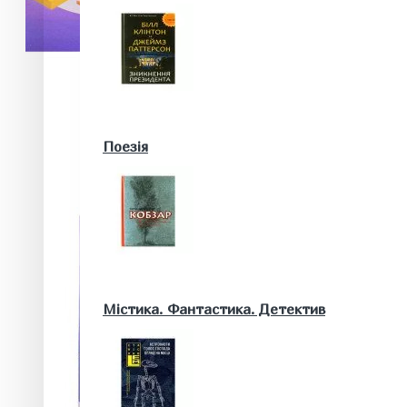
Військові книги
Поезія
Математика. Природничі та інші науки
Містика. Фантастика. Детектив
Біологія
Географія. Геологія