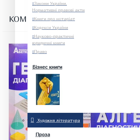
Закони України.
Нормативні правові акти
КОМПЛЕКТ ДІАГНОСТИЧНІ РОБОТ
Книги про нотаріат
Кодекси України
Науково-практичні
юридичні книги
Право
Бізнес книги
Енергетика. Будівництво.
Художня література
Промисловість
Проза