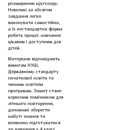
розширенню кругозору.
Невеликі за обсягом
завдання легко
виконувати самостійно,
а їх нестандартна форма
робить процес навчання
цікавим і доступним для
дітей.
Матеріали відповідають
вимогам НУШ,
Державному стандарту
початкової освіти та
чинним освітнім
програмам. Зошит стане
корисним помічником для
літнього повторення,
допоможе зберегти
набуті знання та
впевнено підготуватися
до навчання у 4 класі.