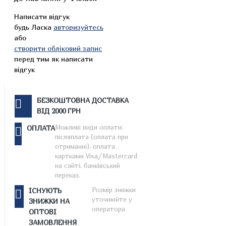
Написати відгук
будь Ласка
авторизуйтесь
або
створити обліковий запис
перед тим як написати
відгук
БЕЗКОШТОВНА ДОСТАВКА
ВІД 2000 ГРН
Можливі види оплати:
ОПЛАТА
післяплата (оплата при
отриманні), оплата
картками Visa/Mastercard
на сайті, банківський
переказ.
Розмір знижки
ІСНУЮТЬ
уточнюйте у
ЗНИЖКИ НА
оператора
ОПТОВІ
ЗАМОВЛЕННЯ