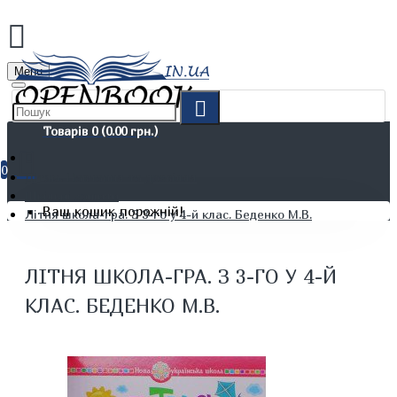
Menu
Товарів 0 (0.00 грн.)
0
Дітям. Навчання та дозвілля
Шкільні зошити
Ваш кошик порожній!
Літня школа-гра. З 3-го у 4-й клас. Беденко М.В.
ЛІТНЯ ШКОЛА-ГРА. З 3-ГО У 4-Й
КЛАС. БЕДЕНКО М.В.