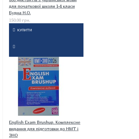
для початкової школи 1-4 класи
Будна Н.О.
150.00 грн.
КУПИТИ
English Exam Brushup. Комплексне
видання для підготовки до НМТ і
ЗНО