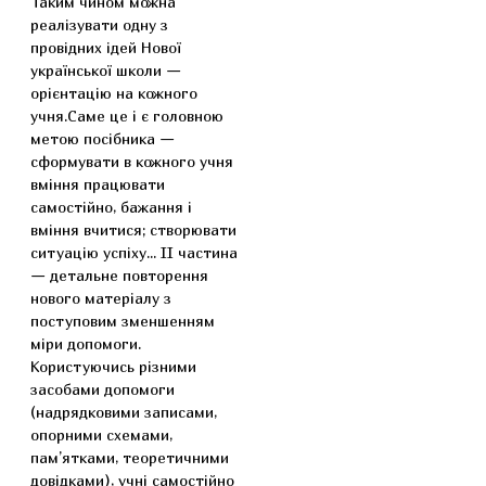
Таким чином можна
реалізувати одну з
провідних ідей Нової
української школи —
орієнтацію на кожного
учня.Саме це і є головною
метою посібника —
сформувати в кожного учня
вміння працювати
самостійно, бажання і
вміння вчитися; створювати
ситуацію успіху... II частина
— детальне повторення
нового матеріалу з
поступовим зменшенням
міри допомоги.
Користуючись різними
засобами допомоги
(надрядковими записами,
опорними схемами,
пам’ятками, теоретичними
довідками), учні самостійно