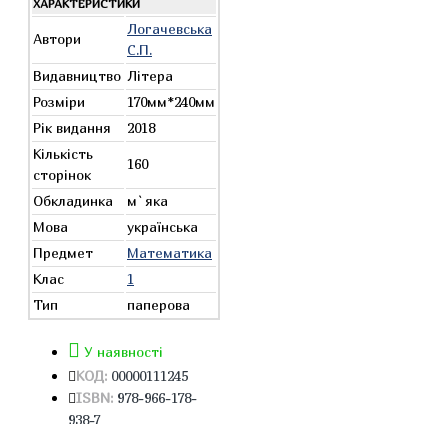
ХАРАКТЕРИСТИКИ
Логачевська
Автори
С.П.
Видавництво
Літера
Розміри
170мм*240мм
Рік видання
2018
Кількість
160
сторінок
Обкладинка
м`яка
Мова
українська
Предмет
Математика
Клас
1
Тип
паперова
У наявності
КОД:
00000111245
ISBN:
978-966-178-
938-7