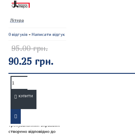
Літера
0 відгуків
-
Написати відгук
95.00 грн.
90.25 грн.
ОПИС
ВІДГУКИ
КУПИТИ
Посібник з
диференційованими
тренувальними вправами
створено відповідно до