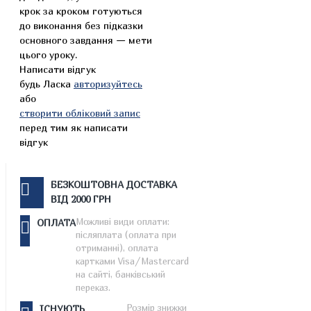
крок за кроком готуються
до виконання без підказки
основного завдання — мети
цього уроку.
Написати відгук
будь Ласка
авторизуйтесь
або
створити обліковий запис
перед тим як написати
відгук
БЕЗКОШТОВНА ДОСТАВКА
ВІД 2000 ГРН
Можливі види оплати:
ОПЛАТА
післяплата (оплата при
отриманні), оплата
картками Visa/Mastercard
на сайті, банківський
переказ.
Розмір знижки
ІСНУЮТЬ