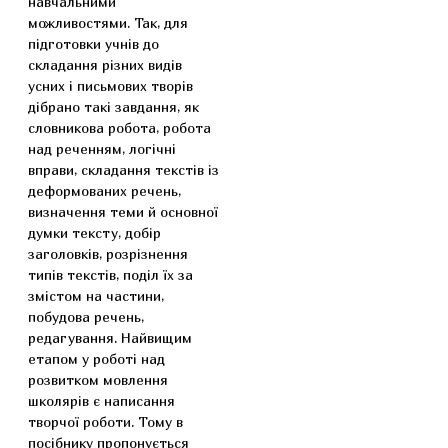
навчальними
можливостями. Так, для
підготовки учнів до
складання різних видів
усних і письмових творів
дібрано такі завдання, як
словникова робота, робота
над реченням, логічні
вправи, складання текстів із
деформованих речень,
визначення теми й основної
думки тексту, добір
заголовків, розрізнення
типів текстів, поділ їх за
змістом на частини,
побудова речень,
редагування. Найвищим
етапом у роботі над
розвитком мовлення
школярів є написання
творчої роботи. Тому в
посібнику пропонується