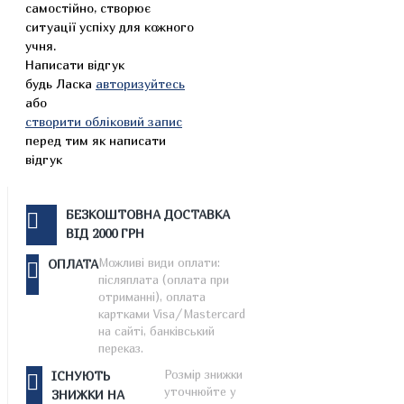
самостійно, створює
ситуації успіху для кожного
учня.
Написати відгук
будь Ласка
авторизуйтесь
або
створити обліковий запис
перед тим як написати
відгук
БЕЗКОШТОВНА ДОСТАВКА
ВІД 2000 ГРН
Можливі види оплати:
ОПЛАТА
післяплата (оплата при
отриманні), оплата
картками Visa/Mastercard
на сайті, банківський
переказ.
Розмір знижки
ІСНУЮТЬ
уточнюйте у
ЗНИЖКИ НА