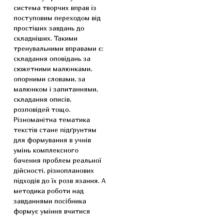
система творчих вправ із
поступовим переходом від
простіших завдань до
складніших. Такими
тренувальними вправами є:
складання оповідань за
сюжетними малюнками,
опорними словами, за
малюнком і запитаннями,
складання описів,
розповідей тощо.
Різноманітна тематика
текстів стане підґрунтям
для формування в учнів
умінь комплексного
бачення проблем реальної
дійсності, різнопланових
підходів до їх розв язання. А
методика роботи над
завданнями посібника
формує уміння вчитися