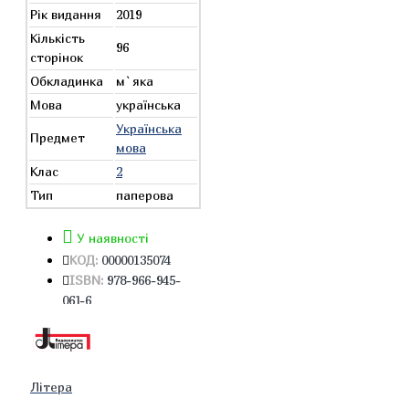
Рік видання
2019
Кількість
96
сторінок
Обкладинка
м`яка
Мова
українська
Українська
Предмет
мова
Клас
2
Тип
паперова
У наявності
КОД:
00000135074
ISBN:
978-966-945-
061-6
Літера