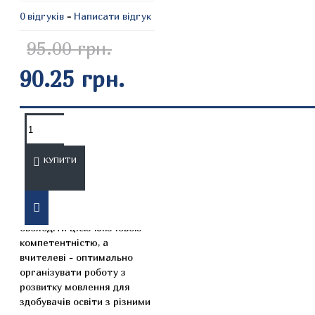
0 відгуків
-
Написати відгук
95.00 грн.
90.25 грн.
ОПИС
ВІДГУКИ
КУПИТИ
Пропонований посібник має
на меті допомогти учням
оволодіти цією ключовою
компетентністю, а
вчителеві - оптимально
організувати роботу з
розвитку мовлення для
здобувачів освіти з різними