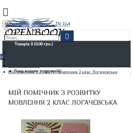
Menu
Товарів 0 (0.00 грн.)
0
Дітям. Навчання та дозвілля
Шкільні зошити
Ваш кошик порожній!
Мій помічник з розвитку мовлення 2 клас Логачевська
МІЙ ПОМІЧНИК З РОЗВИТКУ
МОВЛЕННЯ 2 КЛАС ЛОГАЧЕВСЬКА