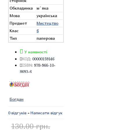
сторінок
Обкладинка
м`яка
Мова
українська
Предмет
Мистецтво
Клас
6
Тип
паперова
У наявності
КОД:
00000159146
ISBN:
978-966-10-
8693-6
Богдан
0 відгуків
-
Написати відгук
130.00 грн.