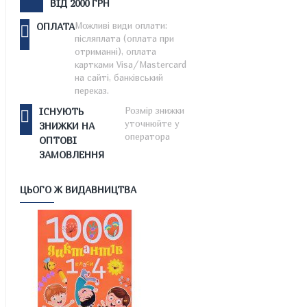
ВІД 2000 ГРН
Можливі види оплати:
ОПЛАТА
післяплата (оплата при
отриманні), оплата
картками Visa/Mastercard
на сайті, банківський
переказ.
Розмір знижки
ІСНУЮТЬ
уточнюйте у
ЗНИЖКИ НА
оператора
ОПТОВІ
ЗАМОВЛЕННЯ
ЦЬОГО Ж ВИДАВНИЦТВА