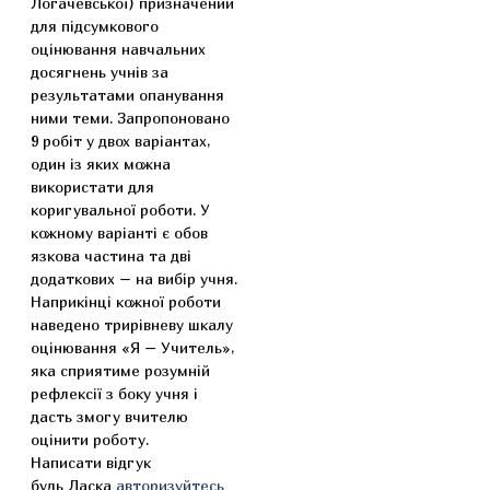
Логачевської) призначений
для підсумкового
оцінювання навчальних
досягнень учнів за
результатами опанування
ними теми. Запропоновано
9 робіт у двох варіантах,
один із яких можна
використати для
коригувальної роботи. У
кожному варіанті є обов
язкова частина та дві
додаткових – на вибір учня.
Наприкінці кожної роботи
наведено трирівневу шкалу
оцінювання «Я – Учитель»,
яка сприятиме розумній
рефлексії з боку учня і
дасть змогу вчителю
оцінити роботу.
Написати відгук
будь Ласка
авторизуйтесь