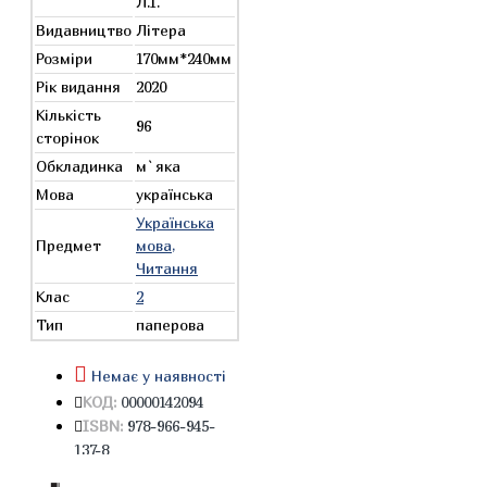
Л.І.
Видавництво
Літера
Розміри
170мм*240мм
Рік видання
2020
Кількість
96
сторінок
Обкладинка
м`яка
Мова
українська
Українська
Предмет
мова,
Читання
Клас
2
Тип
паперова
Немає у наявності
КОД:
00000142094
ISBN:
978-966-945-
137-8