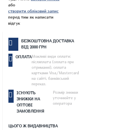
або
створити обліковий запис
перед тим як написати
відгук
БЕЗКОШТОВНА ДОСТАВКА
ВІД 2000 ГРН
Можливі види оплати:
ОПЛАТА
післяплата (оплата при
отриманні), оплата
картками Visa/Mastercard
на сайті, банківський
переказ.
Розмір знижки
ІСНУЮТЬ
уточнюйте у
ЗНИЖКИ НА
оператора
ОПТОВІ
ЗАМОВЛЕННЯ
ЦЬОГО Ж ВИДАВНИЦТВА