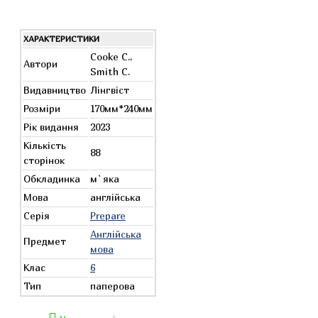
ХАРАКТЕРИСТИКИ
Cooke C.,
Автори
Smith С.
Видавництво
Лінгвіст
Розміри
170мм*240мм
Рік видання
2023
Кількість
88
сторінок
Обкладинка
м`яка
Мова
англійська
Серія
Prepare
Англійська
Предмет
мова
Клас
6
Тип
паперова