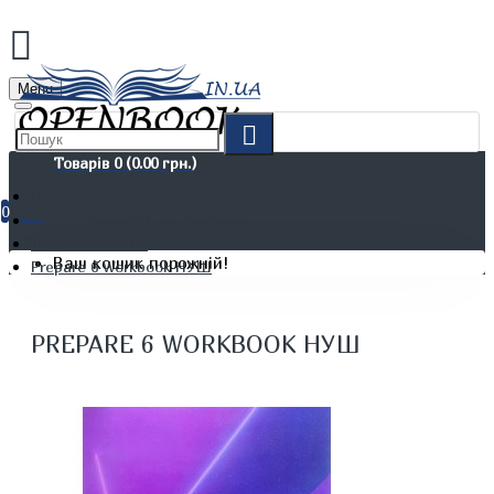
Menu
Товарів 0 (0.00 грн.)
0
Дітям. Навчання та дозвілля
Шкільні зошити
Ваш кошик порожній!
Prepare 6 Workbook НУШ
PREPARE 6 WORKBOOK НУШ