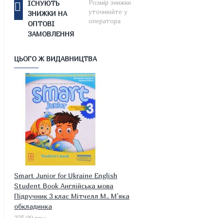
Розмір знижки
ІСНУЮТЬ
уточнюйте у
ЗНИЖКИ НА
оператора
ОПТОВІ
ЗАМОВЛЕННЯ
ЦЬОГО Ж ВИДАВНИЦТВА
Smart Junior for Ukraine English
Student Book Англійська мова
Підручник 3 клас Мітчелл М.. М'яка
обкладинка
375.00 грн.