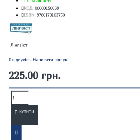
У наявності
КОД:
00000158669
ISBN:
9786178103750
Лінгвіст
0 відгуків
-
Написати відгук
225.00 грн.
ОПИС
ВІДГУКИ
КУПИТИ
Prepare 6 Workbook НУШ
Призначений для