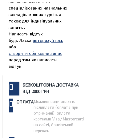
загальноосвітніх та
спеціалізованих навчальних
закладів, мовних курсів, а
також для індивідуальних
занять .
Написати відгук
будь Ласка
авторизуйтесь
або
створити обліковий запис
перед тим як написати
відгук
БЕЗКОШТОВНА ДОСТАВКА
ВІД 2000 ГРН
Можливі види оплати:
ОПЛАТА
післяплата (оплата при
отриманні), оплата
картками Visa/Mastercard
на сайті, банківський
переказ.