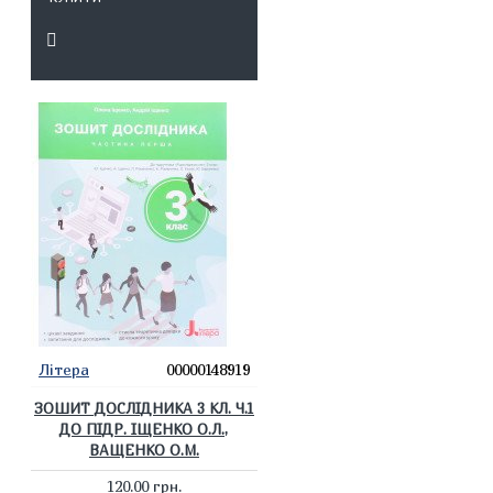
Літера
00000148919
ЗОШИТ ДОСЛІДНИКА 3 КЛ. Ч.1
ДО ПІДР. ІЩЕНКО О.Л.,
ВАЩЕНКО О.М.
120.00 грн.