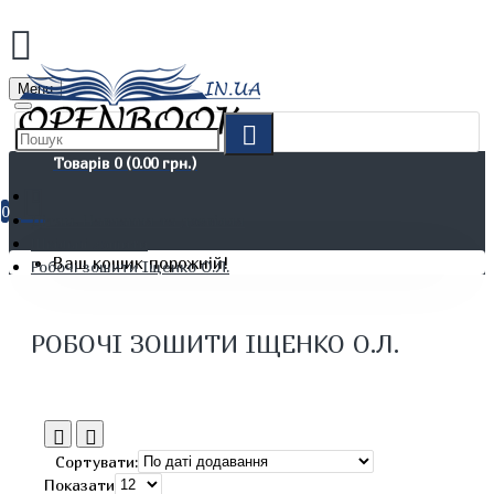
Menu
Товарів 0 (0.00 грн.)
0
Дітям. Навчання та дозвілля
Шкільні зошити
Ваш кошик порожній!
Робочі зошити Іщенко О.Л.
РОБОЧІ ЗОШИТИ ІЩЕНКО О.Л.
Сортувати:
Показати