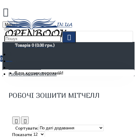
Menu
Товарів 0 (0.00 грн.)
0
Дітям. Навчання та дозвілля
Шкільні зошити
Ваш кошик порожній!
Робочі зошити Мітчелл
РОБОЧІ ЗОШИТИ МІТЧЕЛЛ
Сортувати:
Показати