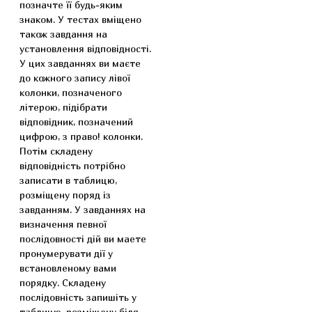
позначте її будь-яким
знаком. У тестах вміщено
також завдання на
установлення відповідності.
У цих завданнях ви маєте
до кожного запису лівої
колонки, позначеного
літерою, підібрати
відповідник, позначений
цифрою, з право! колонки.
Потім складену
відповідність потрібно
записати в таблицю,
розміщену поряд із
завданням. У завданнях на
визначення певної
послідовності дій ви маете
пронумерувати дії у
встановленому вами
порядку. Складену
послідовність запишіть у
таблицю, розміщену біля