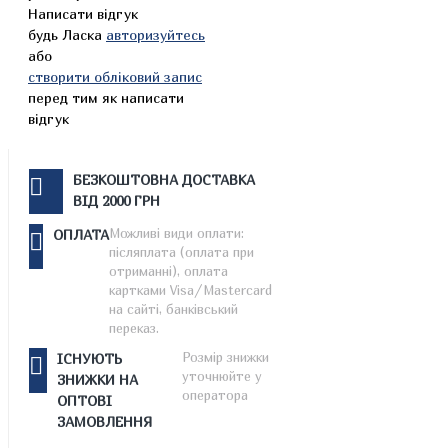
Написати відгук
будь Ласка
авторизуйтесь
або
створити обліковий запис
перед тим як написати
відгук
БЕЗКОШТОВНА ДОСТАВКА
ВІД 2000 ГРН
Можливі види оплати:
ОПЛАТА
післяплата (оплата при
отриманні), оплата
картками Visa/Mastercard
на сайті, банківський
переказ.
Розмір знижки
ІСНУЮТЬ
уточнюйте у
ЗНИЖКИ НА
оператора
ОПТОВІ
ЗАМОВЛЕННЯ