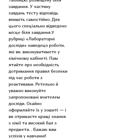
завдання. У частину
завдань тесту відповідь
впишіть самостійно. Для
цього спеціально відведено
місце біля завдання.У
рубриці «Лабораторні
досліди» наведецо роботи,
які ви. виконуватимете у
хімічному кабінеті. Пам
ятайте про необхідність
дотримання правил безпеки
під час роботи з
реактивами. Ретельно й
уважно виконуйте
запропоновані вчителем
досліди. Охайно
оформляйте їх у зошиті — і
ви отримаєте кращі знання
з хімії та високий бал з
предмета. . Бажаю вам
успіхів у навчанні!