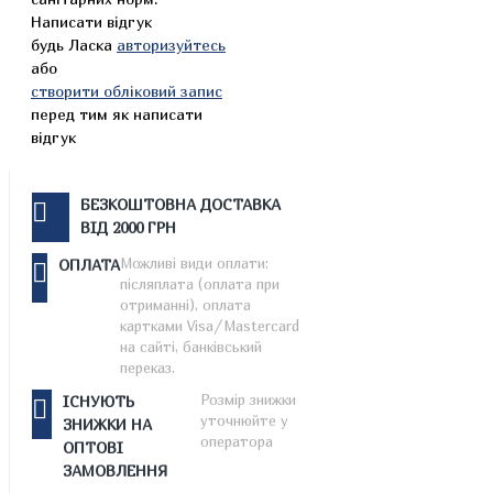
Написати відгук
будь Ласка
авторизуйтесь
або
створити обліковий запис
перед тим як написати
відгук
БЕЗКОШТОВНА ДОСТАВКА
ВІД 2000 ГРН
Можливі види оплати:
ОПЛАТА
післяплата (оплата при
отриманні), оплата
картками Visa/Mastercard
на сайті, банківський
переказ.
Розмір знижки
ІСНУЮТЬ
уточнюйте у
ЗНИЖКИ НА
оператора
ОПТОВІ
ЗАМОВЛЕННЯ