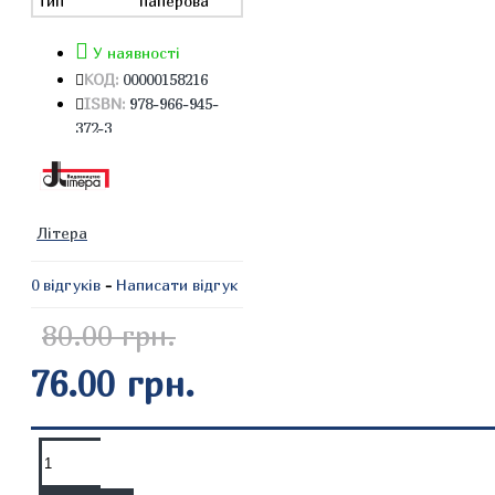
Тип
паперова
У наявності
КОД:
00000158216
ISBN:
978-966-945-
372-3
Літера
0 відгуків
-
Написати відгук
80.00 грн.
76.00 грн.
ОПИС
ВІДГУКИ