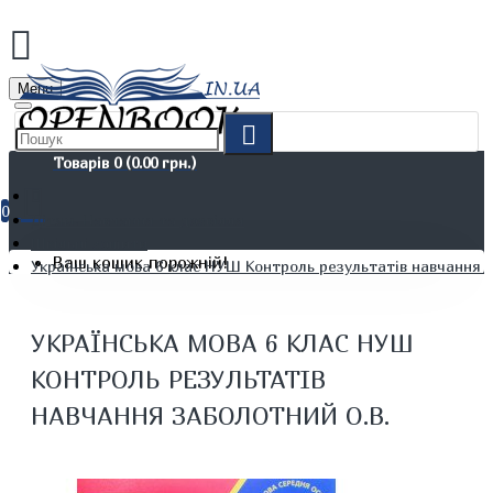
Menu
Товарів 0 (0.00 грн.)
0
Дітям. Навчання та дозвілля
Шкільні зошити
Ваш кошик порожній!
Українська мова 6 клас НУШ Контроль результатів навчання 
УКРАЇНСЬКА МОВА 6 КЛАС НУШ
КОНТРОЛЬ РЕЗУЛЬТАТІВ
НАВЧАННЯ ЗАБОЛОТНИЙ О.В.