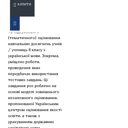
КУПИТИ
Посібник призначено для
формувального, поточного
та підсумкового
(тематичного) оцінювання
навчальних досягнень учнів
/ учениць 6 класу з
української мови. Зокрема,
уміщено роботи,
проведення яких
передбачає використання
тестових завдань. Ці
завдання роз роблено на
основі моделі зовнішнього
незалежного оцінювання,
пропонованої Українським
центром оцінювання якості
освіти, а також з
урахуванням державних
санітарних норм.