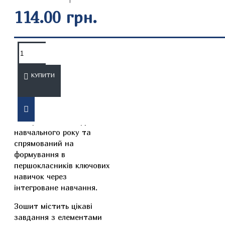
114.00 грн.
ОПИС
ВІДГУКИ
КУПИТИ
Робочий зошит охоплює
матеріал І семестру
навчального року та
спрямований на
формування в
першокласників ключових
навичок через
інтегроване навчання.
Зошит містить цікаві
завдання з елементами