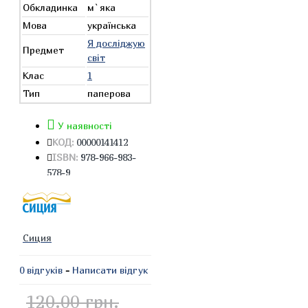
Обкладинка
м`яка
Мова
українська
Я досліджую
Предмет
світ
Клас
1
Тип
паперова
У наявності
КОД:
00000141412
ISBN:
978-966-983-
578-9
Сиция
0 відгуків
-
Написати відгук
120.00 грн.