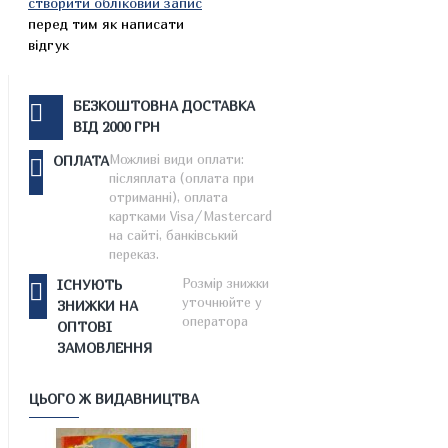
створити обліковий запис
перед тим як написати
відгук
БЕЗКОШТОВНА ДОСТАВКА
ВІД 2000 ГРН
Можливі види оплати:
ОПЛАТА
післяплата (оплата при
отриманні), оплата
картками Visa/Mastercard
на сайті, банківський
переказ.
Розмір знижки
ІСНУЮТЬ
уточнюйте у
ЗНИЖКИ НА
оператора
ОПТОВІ
ЗАМОВЛЕННЯ
ЦЬОГО Ж ВИДАВНИЦТВА