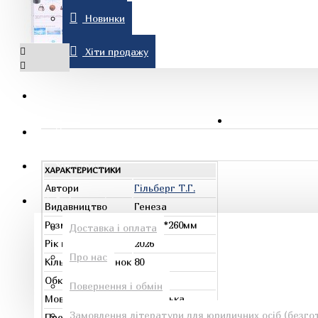
Новинки
Комп'ютерна література
Хіти продажу
Знижки
Новинки
Рон Хаббард
Хіти продажу
ХАРАКТЕРИСТИКИ
Автори
Гільберг Т.Г.
Інформація
Видавництво
Генеза
Розміри
205мм*260мм
Доставка і оплата
Рік видання
2026
Про нас
Кількість сторінок
80
Езотеричні книги
Обкладинка
м`яка
Повернення і обмін
Мова
українська
Замовлення літератури для юридичних осіб (безгот
Предмет
Я досліджую світ