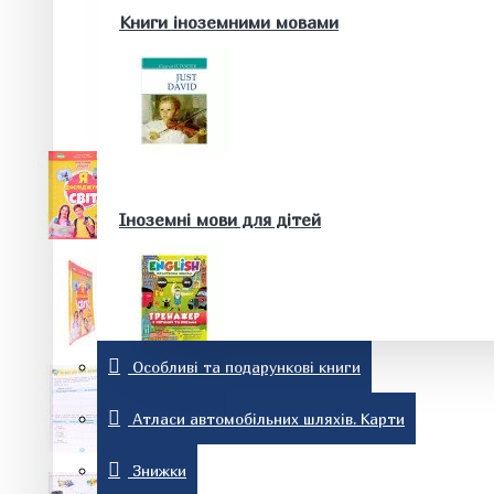
Здоров'я та краса
Книги іноземними мовами
Батькам та майбутнім батькам
Домашні тварини. Акваріум
Історія
Іноземні мови для дітей
Особливі та подарункові книги
Релігія
Словники та розмовники
Атласи автомобільних шляхів. Карти
Знижки