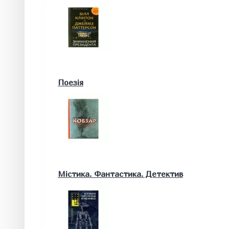
Військові книги
Поезія
Математика. Природничі та інші науки
Містика. Фантастика. Детектив
Біологія
Географія. Геологія