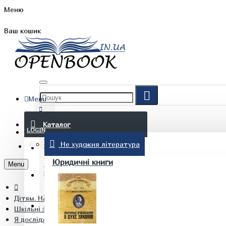
Меню
Ваш кошик
Menu
FAQ
Каталог
LOGIN
Не художня література
REGISTER
БЛОГ
Юридичні книги
Menu
КОНТАКТИ
Дітям. Навчання та дозвілля
(097) 015 28 90
Шкільні зошити
Я досліджую світ 4 клас Частина 2 Робочий зошит Гільберг Т.Г