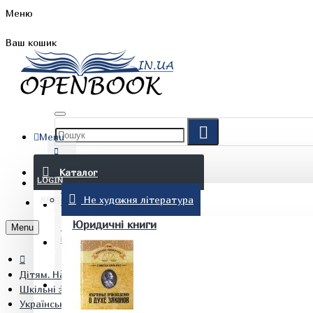
Меню
Ваш кошик
Menu
FAQ
Каталог
LOGIN
Не художня література
REGISTER
БЛОГ
Юридичні книги
Menu
КОНТАКТИ
Дітям. Навчання та дозвілля
(097) 015 28 90
Шкільні зошити
Українська мова 4 клас Дидактичний матеріал. Будна Н.О.