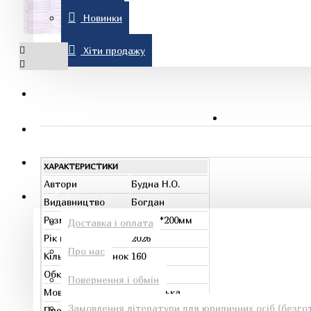
Новинки
Комп'ютерна література
Хіти продажу
Знижки
Новинки
Рон Хаббард
Хіти продажу
ХАРАКТЕРИСТИКИ
Автори
Будна Н.О.
Інформація
Видавництво
Богдан
Розміри
145мм*200мм
Доставка і оплата
Рік видання
2026
Про нас
Кількість сторінок
160
Езотеричні книги
Обкладинка
м`яка
Повернення і обмін
Мова
українська
Замовлення літератури для юридичних осіб (безгот
Предмет
Українська мова