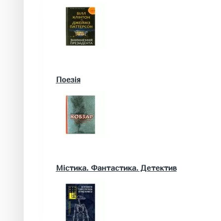
Військові книги
Поезія
Математика. Природничі та інші науки
Містика. Фантастика. Детектив
Біологія
Географія. Геологія