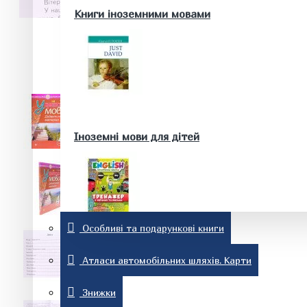
Здоров'я та краса
Книги іноземними мовами
Батькам та майбутнім батькам
Домашні тварини. Акваріум
Історія
Іноземні мови для дітей
Особливі та подарункові книги
Релігія
Словники та розмовники
Атласи автомобільних шляхів. Карти
Знижки