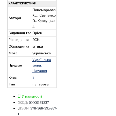
ХАРАКТЕРИСТИКИ
Пономарьова
К.І., Савченко
Автори
О., Красуцька
І.
Видавництво
Оріон
Рік видання
2024
Обкладинка
м`яка
Мова
українська
Українська
Предмет
мова,
Читання
Клас
2
Тип
паперова
У наявності
КОД:
00000161327
ISBN:
978-966-991-267-
1