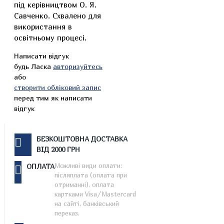
під керівництвом О. Я.
Савченко. Схвалено для
використання в
освітньому процесі.
Написати відгук
будь Ласка
авторизуйтесь
або
створити обліковий запис
перед тим як написати
відгук
БЕЗКОШТОВНА ДОСТАВКА
ВІД 2000 ГРН
Можливі види оплати:
ОПЛАТА
післяплата (оплата при
отриманні), оплата
картками Visa/Mastercard
на сайті, банківський
переказ.