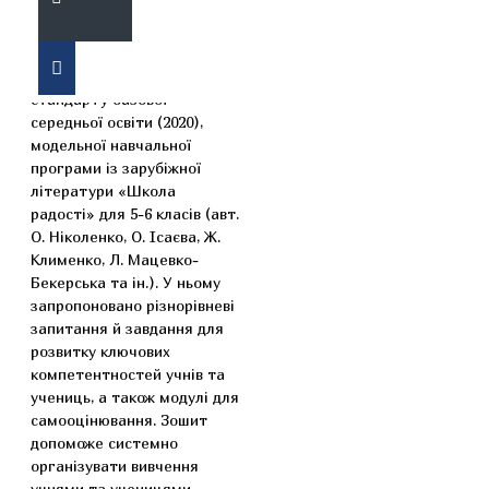
Зошит укладено відповідно
до вимог Державного
стандарту базової
середньої освіти (2020),
модельної навчальної
програми із зарубіжної
літератури «Школа
радості» для 5-6 класів (авт.
О. Ніколенко, О. Ісаєва, Ж.
Клименко, Л. Мацевко-
Бекерська та ін.). У ньому
запропоновано різнорівневі
запитання й завдання для
розвитку ключових
компетентностей учнів та
учениць, а також модулі для
самооцінювання. Зошит
допоможе системно
організувати вивчення
учнями та ученицями