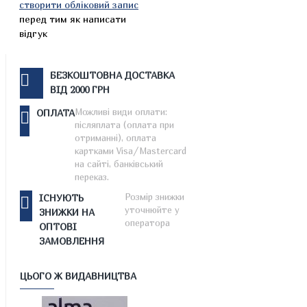
створити обліковий запис
перед тим як написати
відгук
БЕЗКОШТОВНА ДОСТАВКА
ВІД 2000 ГРН
Можливі види оплати:
ОПЛАТА
післяплата (оплата при
отриманні), оплата
картками Visa/Mastercard
на сайті, банківський
переказ.
Розмір знижки
ІСНУЮТЬ
уточнюйте у
ЗНИЖКИ НА
оператора
ОПТОВІ
ЗАМОВЛЕННЯ
ЦЬОГО Ж ВИДАВНИЦТВА