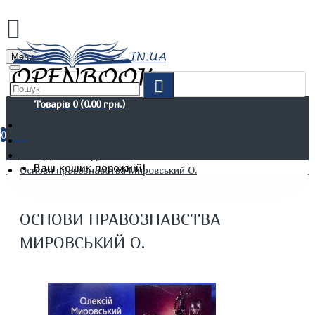
Menu
Товарів 0 (0.00 грн.)
0
Дітям. Навчання та дозвілля
ЗНО. ДПА. Абітурієнтам
Ваш кошик порожній!
Основи правознавства Мировський О.
ОСНОВИ ПРАВОЗНАВСТВА
МИРОВСЬКИЙ О.