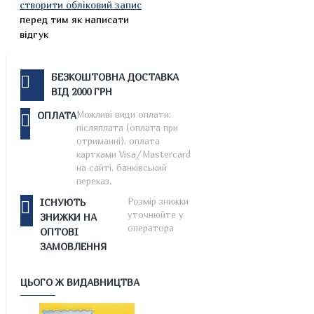
створити обліковий запис
перед тим як написати
відгук
БЕЗКОШТОВНА ДОСТАВКА
ВІД 2000 ГРН
Можливі види оплати:
ОПЛАТА
післяплата (оплата при
отриманні), оплата
картками Visa/Mastercard
на сайті, банківський
переказ.
Розмір знижки
ІСНУЮТЬ
уточнюйте у
ЗНИЖКИ НА
оператора
ОПТОВІ
ЗАМОВЛЕННЯ
ЦЬОГО Ж ВИДАВНИЦТВА