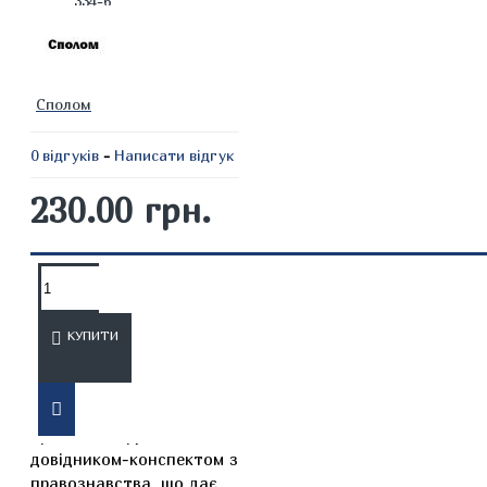
334-6
Сполом
0 відгуків
-
Написати відгук
230.00 грн.
ОПИС
ВІДГУКИ
КУПИТИ
Книга, яку Ви зараз
тримаєте в руках, є
довідником-конспектом з
правознавства, що дає