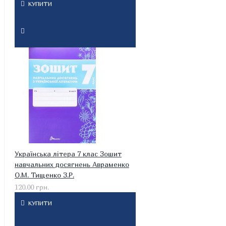
КУПИТИ
Українська літера 7 клас Зошит
навчальних досягнень Авраменко
О.М. Тищенко З.Р.
120.00 грн.
КУПИТИ