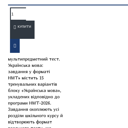
ОПИС
ВІДГУКИ
КУПИТИ
Посібник І. О. Авраменка
«Національний
мультипредметний тест.
Українська мова:
завдання у форматі
НМТ» містить 15
тренувальних варіантів
блоку «Українська мова»,
укладених відповідно до
програми НМТ-2026.
Завдання охоплюють усі
розділи шкільного курсу й
відтворюють формат