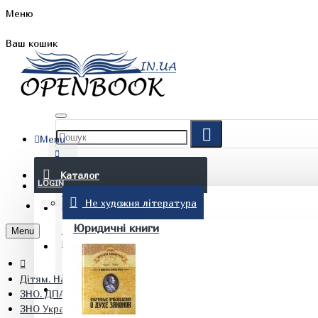
Меню
Ваш кошик
Menu
FAQ
Каталог
LOGIN
Не художня література
REGISTER
БЛОГ
Юридичні книги
Menu
КОНТАКТИ
Дітям. Навчання та дозвілля
(097) 015 28 90
ЗНО. ДПА. Абітурієнтам
ЗНО Українська мова Комплексне видання Білецька О.І.