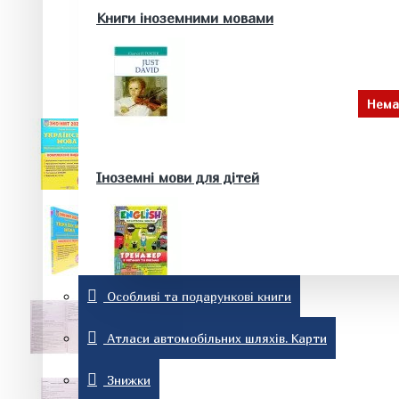
Здоров'я та краса
Книги іноземними мовами
Батькам та майбутнім батькам
Нема
Домашні тварини. Акваріум
Історія
Іноземні мови для дітей
Особливі та подарункові книги
Релігія
Словники та розмовники
Атласи автомобільних шляхів. Карти
Знижки