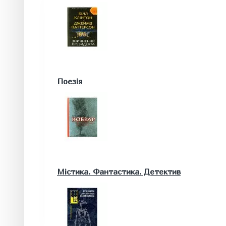
Військові книги
Поезія
Математика. Природничі та інші науки
Містика. Фантастика. Детектив
Біологія
Географія. Геологія