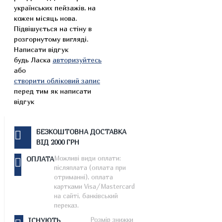
українських пейзажів, на
кожен місяць нова.
Підвішується на стіну в
розгорнутому вигляді.
Написати відгук
будь Ласка
авторизуйтесь
або
створити обліковий запис
перед тим як написати
відгук
БЕЗКОШТОВНА ДОСТАВКА
ВІД 2000 ГРН
Можливі види оплати:
ОПЛАТА
післяплата (оплата при
отриманні), оплата
картками Visa/Mastercard
на сайті, банківський
переказ.
Розмір знижки
ІСНУЮТЬ