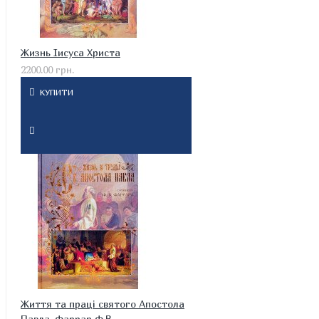
Жизнь Іисуса Христа
2200.00 грн.
КУПИТИ
Життя та праці святого Апостола
Павла. Фаррар Ф.В.