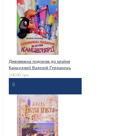
Дивовижна подорож до країни
Канцелярії Валерій Герланець
100.00 грн.