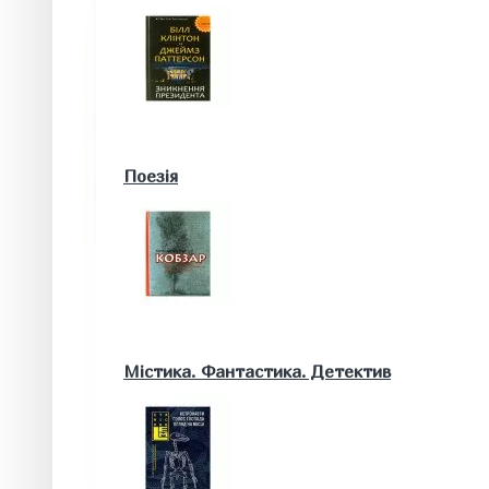
Військові книги
Поезія
Математика. Природничі та інші науки
Містика. Фантастика. Детектив
Біологія
Географія. Геологія