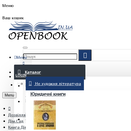
Меню
Ваш кошик
Menu
FAQ
Каталог
LOGIN
Не художня література
REGISTER
БЛОГ
Юридичні книги
Menu
КОНТАКТИ
Дозвілля. Хобі. Кулінарія
(097) 015 28 90
Дім.Сад
Книга Дім хюґе Вікінг М.