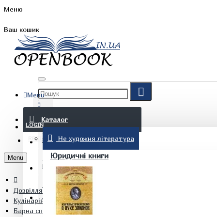
Меню
Ваш кошик
Menu
FAQ
Каталог
LOGIN
Не художня література
REGISTER
БЛОГ
Юридичні книги
Menu
КОНТАКТИ
Дозвілля. Хобі. Кулінарія
(097) 015 28 90
Кулінарія
Барна справа Мялковський О.В.