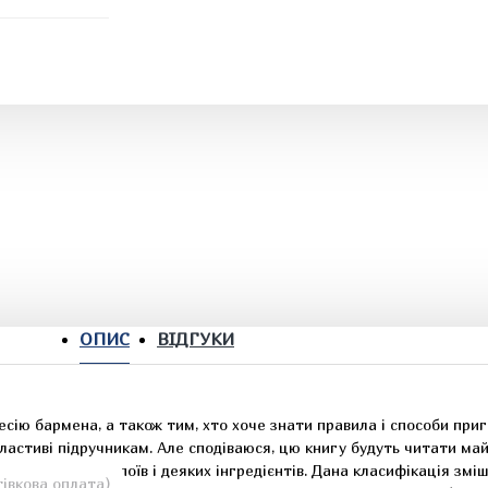
ОПИС
ВІДГУКИ
ію бармена, а також тим, хто хоче знати правила і способи при
властиві підручникам. Але сподіваюся, цю книгу будуть читати май
ня змішаних напоїв і деяких інгредієнтів. Дана класифікація зміш
івкова оплата)