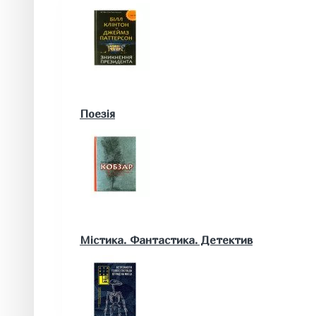
Військові книги
Поезія
Математика. Природничі та інші науки
Містика. Фантастика. Детектив
Біологія
Географія. Геологія