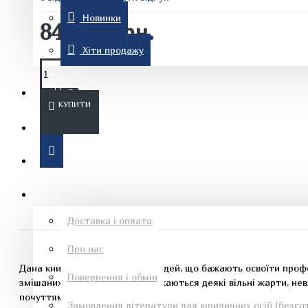
Новинки
840.00 грн.
Комп'ютерна література
Хіти продажу
Знижки
КУПИТИ
Новинки
Рон Хаббард
Хіти продажу
Інформація
Доставка і оплата
Про нас
Езотеричні книги
Дана книга призначена для людей, що бажають освоїти профес
Повернення і обмін
змішаних напоїв. У книзі допускаються деякі вільні жарти, не
почуттям гумору. У книзі дана історична довідка про виникнен
Замовлення літератури для юридичних осіб (безгот