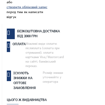
або
створити обліковий запис
перед тим як написати
відгук
БЕЗКОШТОВНА ДОСТАВКА
ВІД 2000 ГРН
Можливі види оплати:
ОПЛАТА
післяплата (оплата при
отриманні), оплата
картками Visa/Mastercard
на сайті, банківський
переказ.
Розмір знижки
ІСНУЮТЬ
уточнюйте у
ЗНИЖКИ НА
оператора
ОПТОВІ
ЗАМОВЛЕННЯ
ЦЬОГО Ж ВИДАВНИЦТВА