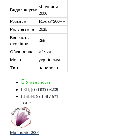
Магнолія
Видавництво
2006
Розміри
145мм*200мм
Рік видання
2025
Кількість
288
сторінок
Обкладинка
м`яка
Мова
українська
Тип
паперова
У наявності
КОД:
00000008239
ISBN:
978-617-574-
104-7
Магнолія 2006