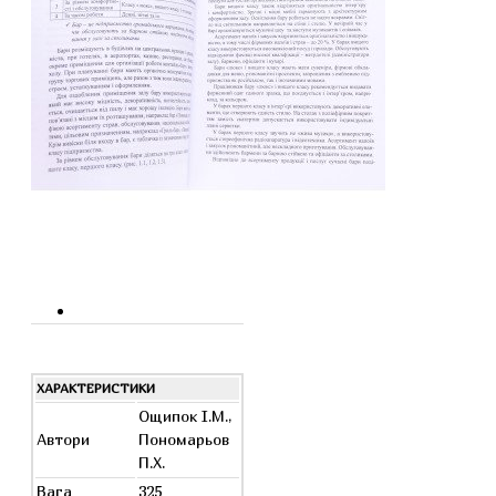
ХАРАКТЕРИСТИКИ
Ощипок І.М.,
Автори
Пономарьов
П.Х.
Вага
325