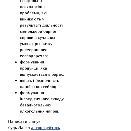
і соціально-
психологічні
проблеми, які
виникають у
результаті діяльності
менеджера барної
справи в сучасних
умовах розвитку
ресторанного
господарства;
формування
продукції, яка
відпускається в барах;
якість і безпечність
напоїв і коктейлів;
формування
інгредієнтного складу
безалкогольних і
алкогольних напоїв.
Написати відгук
будь Ласка
авторизуйтесь