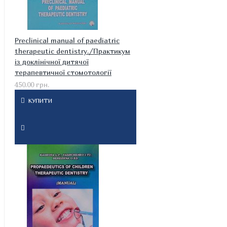
Preclinical manual of paediatric
therapeutic dentistry./Практикум
із доклінічної дитячої
терапевтичної стомотології
450.00 грн.
КУПИТИ