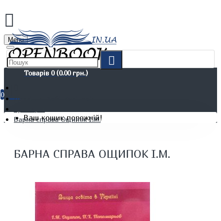
Menu
Товарів 0 (0.00 грн.)
0
Дозвілля. Хобі. Кулінарія
Кулінарія
Ваш кошик порожній!
Барна справа Ощипок І.М.
БАРНА СПРАВА ОЩИПОК І.М.