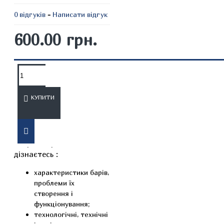
0 відгуків
-
Написати відгук
600.00 грн.
ОПИС
ВІДГУКИ
КУПИТИ
З даного підручника
«Барна справа» ви
дізнаєтесь :
характеристики барів,
проблеми їх
створення і
функціонування;
технологічні, технічні