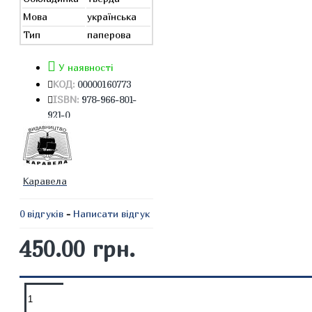
Мова
українська
Тип
паперова
У наявності
КОД:
00000160773
ISBN:
978-966-801-
921-0
Каравела
0 відгуків
-
Написати відгук
450.00 грн.