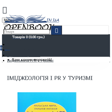
Menu
Товарів 0 (0.00 грн.)
0
Дозвілля. Хобі. Кулінарія
Туризм. Спорт. Хобі
Ваш кошик порожній!
Іміджеологія і PR у туризмі
ІМІДЖЕОЛОГІЯ І PR У ТУРИЗМІ