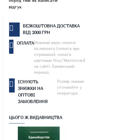
перед тим як написати
відгук
БЕЗКОШТОВНА ДОСТАВКА
ВІД 2000 ГРН
Можливі види оплати:
ОПЛАТА
післяплата (оплата при
отриманні), оплата
картками Visa/Mastercard
на сайті, банківський
переказ.
Розмір знижки
ІСНУЮТЬ
уточнюйте у
ЗНИЖКИ НА
оператора
ОПТОВІ
ЗАМОВЛЕННЯ
ЦЬОГО Ж ВИДАВНИЦТВА