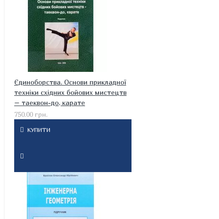
Єдиноборства. Основи прикладної
техніки східних бойових мистецтв
– таеквон-до, карате
750.00 грн.
КУПИТИ