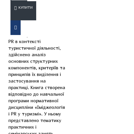
ОПИС
ВІДГУКИ
КУПИТИ
У підручнику розглянуто
зміст і сутність поняття
PR в контексті
туристичної діяльності,
здійснено аналіз
основних структурних
компонентів, критеріїв та
принципів їх виділення і
застосування на
практиці. Книга створена
відповідно до навчальної
програми нормативної
дисципліни «Іміджеологія
і PR у туризмі». У ньому
представлено тематику
практичних і
семінарських занять,