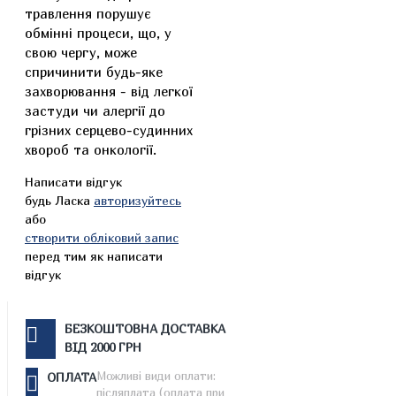
травлення порушує
обмінні процеси, що, у
свою чергу, може
спричинити будь-яке
захворювання - від легкої
застуди чи алергії до
грізних серцево-судинних
хвороб та онкології.
Написати відгук
будь Ласка
авторизуйтесь
або
створити обліковий запис
перед тим як написати
відгук
БЕЗКОШТОВНА ДОСТАВКА
ВІД 2000 ГРН
Можливі види оплати:
ОПЛАТА
післяплата (оплата при