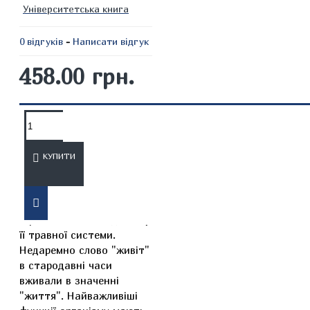
Університетська книга
0 відгуків
-
Написати відгук
458.00 грн.
ОПИС
ВІДГУКИ
КУПИТИ
Здоров'я людини значною
мірою залежить від стану
її травної системи.
Недаремно слово "живіт"
в стародавні часи
вживали в значенні
"життя". Найважливіші