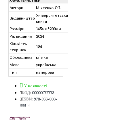
ХАРАКТЕРИСТИКИ
Автори
Міхеєнко О.І.
Університетська
Видавництво
книга
Розміри
145мм*200мм
Рік видання
2024
Кількість
184
сторінок
Обкладинка
м`яка
Мова
українська
Тип
паперова
У наявності
КОД:
00000072773
ISBN:
978-966-680-
668-3