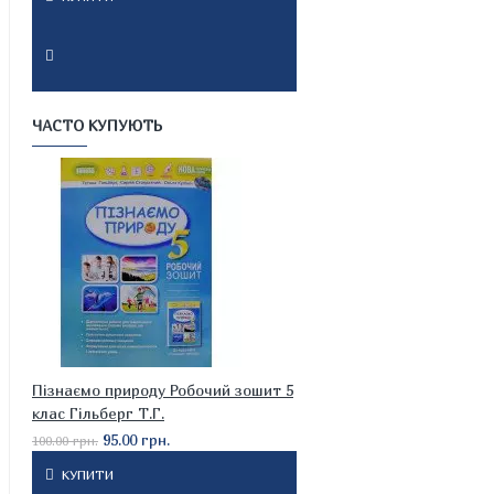
ЧАСТО КУПУЮТЬ
Пізнаємо природу Робочий зошит 5
клас Гільберг Т.Г.
95.00 грн.
100.00 грн.
КУПИТИ