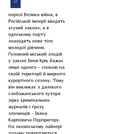
Улітку 1914 року світ ще
не підозрює, що на
порозі Велика війна, в
Російській імперії вводять
«сухий закон», а в
одеському порту
знаходять нове тіло
молодої дівчини.
Головний міський злодій
у законі Беня Крік бажає
лише одного - спокою на
своїй території й мирного
курортного сезону. Тому
він викликає з далекого
слобожанського хутора
зірку кримінальних
журналів і грозу
злочинців - Івана
Карповича Підіпригору.
На океанському лайнері
додому повертаються