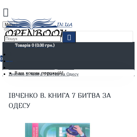
Menu
Товарів 0 (0.00 грн.)
0
Художня література
Містика. Фантастика. Детектив
Ваш кошик порожній!
Івченко В. Книга 7 Битва за Одесу
ІВЧЕНКО В. КНИГА 7 БИТВА ЗА
ОДЕСУ