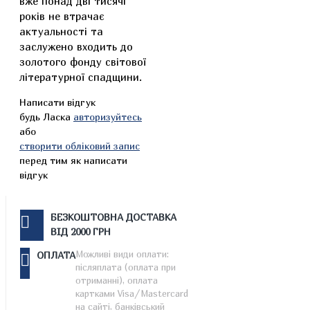
вже понад дві тисячі
років не втрачає
актуальності та
заслужено входить до
золотого фонду світової
літературної спадщини.
Написати відгук
будь Ласка
авторизуйтесь
або
створити обліковий запис
перед тим як написати
відгук
БЕЗКОШТОВНА ДОСТАВКА
ВІД 2000 ГРН
Можливі види оплати:
ОПЛАТА
післяплата (оплата при
отриманні), оплата
картками Visa/Mastercard
на сайті, банківський