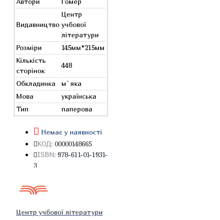
Автори
Гомер
Центр
Видавництво
учбової
літератури
Розміри
145мм*215мм
Кількість
448
сторінок
Обкладинка
м`яка
Мова
українська
Тип
паперова
Немає у наявності
КОД:
00000148665
ISBN:
978-611-01-1931-
3
Центр учбової літератури