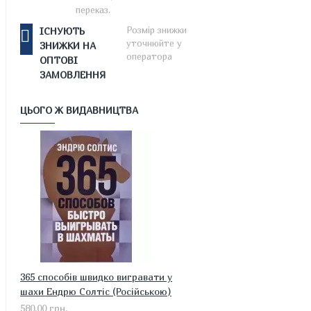
переказ.
Розмір знижки
ІСНУЮТЬ
уточнюйте у
ЗНИЖКИ НА
оператора
ОПТОВІ
ЗАМОВЛЕННЯ
ЦЬОГО Ж ВИДАВНИЦТВА
365 способів швидко вигравати у
шахи Ендрю Солтіс (Російською)
580.00 грн.