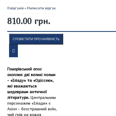
0 відгуків
-
Написати відгук
810.00 грн.
СПОВІСТИТИ ПРО НАЯВНІСТЬ
ОПИС
ВІДГУКИ
Гомерівський епос
охоплює дві великі поеми
- «Іліаду» та «Одіссею»,
які вважаються
шедеврами античної
літератури.
Центральним
персонажем «Іліади» є
Ахілл - безстрашний воїн,
чий гнів на вождя