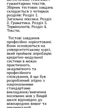
гуманітарних текстів.
Збірник тестових завдань
складається з чотирьох
розділів: Розділ 1.
Загальна лексика. Розділ
2. Граматика. Розділ 3.
Термінологія. Розділ 4.
Тексти.
Тестові завдання
професійно зорієнтовані.
Вони основуються на
університетському курсі,
який пройшов апробацію
кредитно-модульної
системи в межах
практичного,
академічного та
професійного
спілкування, й що був
розроблений згідно з
національними
стандартами
викладання/вивчення
іноземних мов у Вищій
школі відповідно до
міжнародних вимог та
рекомендацій