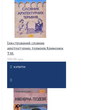
Ілюстрований словник
архітектурних термінів Клименюк
Т.М.
550.00 грн.
КУПИТИ