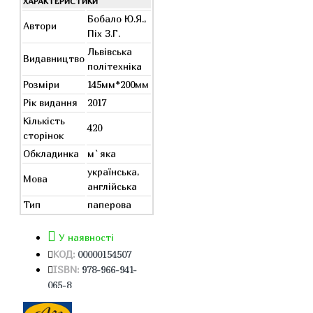
ХАРАКТЕРИСТИКИ
Бобало Ю.Я.,
Автори
Піх З.Г.
Львівська
Видавництво
політехніка
Розміри
145мм*200мм
Рік видання
2017
Кількість
420
сторінок
Обкладинка
м`яка
українська,
Мова
англійська
Тип
паперова
У наявності
КОД:
00000154507
ISBN:
978-966-941-
065-8