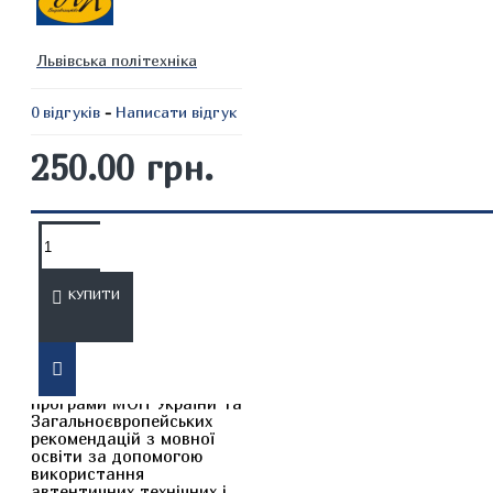
Львівська політехніка
0 відгуків
-
Написати відгук
250.00 грн.
ОПИС
ВІДГУКИ
КУПИТИ
Тестові завдання
укладені відповідно до
програми МОН України та
Загальноєвропейських
рекомендацій з мовної
освіти за допомогою
використання
автентичних технічних і