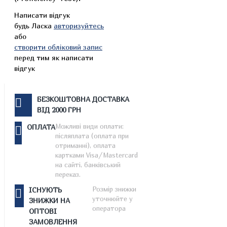
Написати відгук
будь Ласка
авторизуйтесь
або
створити обліковий запис
перед тим як написати
відгук
БЕЗКОШТОВНА ДОСТАВКА
ВІД 2000 ГРН
Можливі види оплати:
ОПЛАТА
післяплата (оплата при
отриманні), оплата
картками Visa/Mastercard
на сайті, банківський
переказ.
Розмір знижки
ІСНУЮТЬ
уточнюйте у
ЗНИЖКИ НА
оператора
ОПТОВІ
ЗАМОВЛЕННЯ