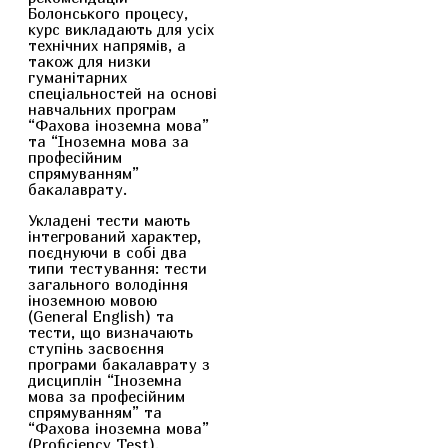
Болонського процесу,
курс викладають для усіх
технічних напрямів, а
також для низки
гуманітарних
спеціальностей на основі
навчальних програм
“Фахова іноземна мова”
та “Іноземна мова за
професійним
спрямуванням”
бакалаврату.
Укладені тести мають
інтегрований характер,
поєднуючи в собі два
типи тестування: тести
загального володіння
іноземною мовою
(General English) та
тести, що визначають
ступінь засвоєння
програми бакалаврату з
дисциплін “Іноземна
мова за професійним
спрямуванням” та
“Фахова іноземна мова”
(Proficiency Test).