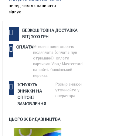
перед тим як написати
відгук
БЕЗКОШТОВНА ДОСТАВКА
ВІД 2000 ГРН
Можливі види оплати:
ОПЛАТА
післяплата (оплата при
отриманні), оплата
картками Visa/Mastercard
на сайті, банківський
переказ.
Розмір знижки
ІСНУЮТЬ
уточнюйте у
ЗНИЖКИ НА
оператора
ОПТОВІ
ЗАМОВЛЕННЯ
ЦЬОГО Ж ВИДАВНИЦТВА