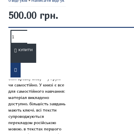
0 відгуків
-
Написати відгук
500.00 грн.
ОПИС
ВІДГУКИ
КУПИТИ
Підручник призначений для
всіх, хто хоче вивчити
болгарську мову – у групі
чи самостійно. У книзі є все
для самостійного навчання:
матеріал викладено
доступно, більшість завдань
мають ключі, всі тексти
супроводжуються
перекладом російською
мовою, в текстах першого