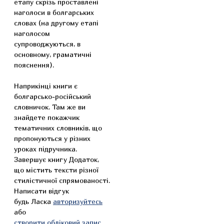
етапу скрізь проставлені
наголоси в болгарських
словах (на другому етапі
наголосом
супроводжуються, в
основному, граматичні
пояснення).
Наприкінці книги є
болгарсько-російський
словничок. Там же ви
знайдете покажчик
тематичних словників, що
пропонуються у різних
уроках підручника.
Завершує книгу Додаток,
що містить тексти різної
стилістичної спрямованості.
Написати відгук
будь Ласка
авторизуйтесь
або
створити обліковий запис