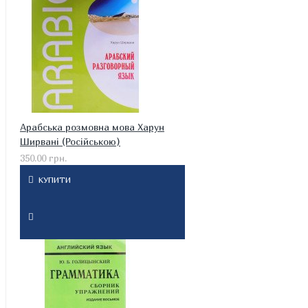
Арабська розмовна мова Харун
Ширвані (Російською)
350.00 грн.
КУПИТИ