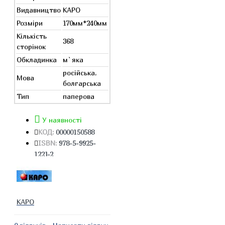
Видавництво
КАРО
Розміри
170мм*240мм
Кількість
368
сторінок
Обкладинка
м`яка
російська,
Мова
болгарська
Тип
паперова
У наявності
КОД:
00000150588
ISBN:
978-5-9925-
1221-2
КАРО