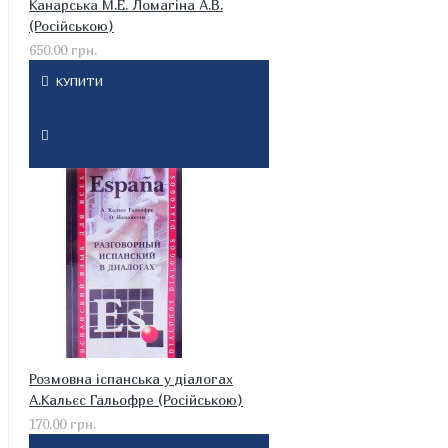
Канарська М.Е. Ломагіна А.В.
(Російською)
650.00 грн.
КУПИТИ
Розмовна іспанська у діалогах
А.Кальєс Гальофре (Російською)
170.00 грн.