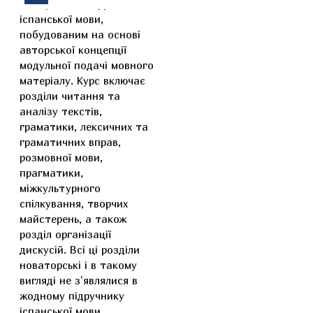
інтегрованим курсом
іспанської мови,
побудованим на основі
авторської концепції
модульної подачі мовного
матеріалу. Курс включає
розділи читання та
аналізу текстів,
граматики, лексичних та
граматичних вправ,
розмовної мови,
прагматики,
міжкультурного
спілкування, творчих
майстерень, а також
розділ організації
дискусій. Всі ці розділи
новаторські і в такому
вигляді не з'являлися в
жодному підручнику
іспанської мови.