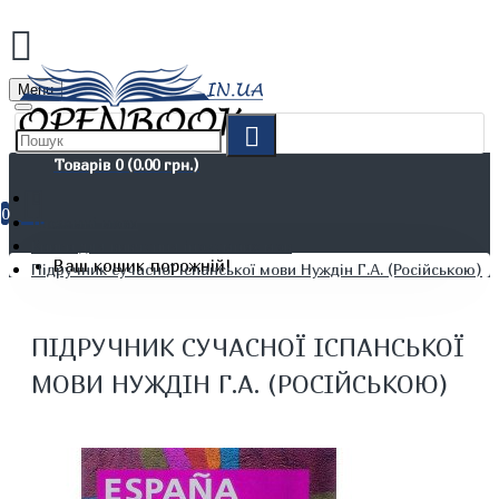
Menu
Товарів 0 (0.00 грн.)
0
Іноземні мови
Книги для вивчення іноземних мов
Ваш кошик порожній!
Підручник сучасної іспанської мови Нуждін Г.А. (Російською)
ПІДРУЧНИК СУЧАСНОЇ ІСПАНСЬКОЇ
МОВИ НУЖДІН Г.А. (РОСІЙСЬКОЮ)