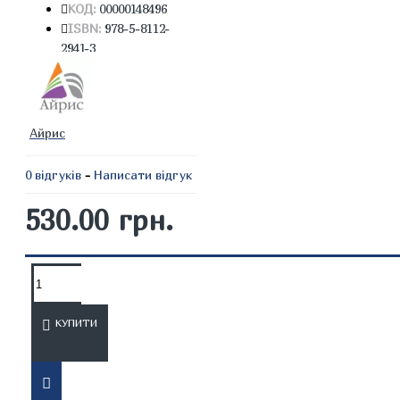
КОД:
00000148496
ISBN:
978-5-8112-
2941-3
Айрис
0 відгуків
-
Написати відгук
530.00 грн.
ОПИС
ВІДГУКИ
КУПИТИ
Книга є першим