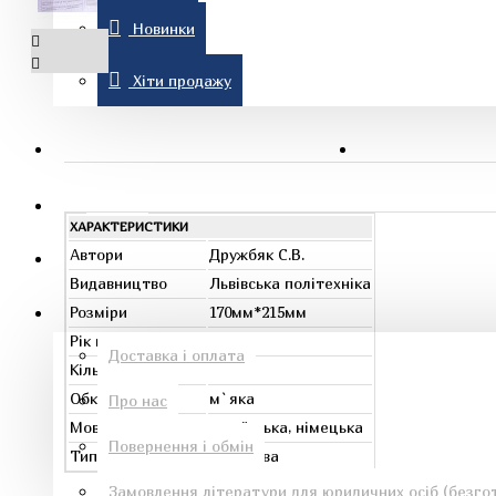
Новинки
Комп'ютерна література
Хіти продажу
Знижки
Новинки
ХАРАКТЕРИСТИКИ
Рон Хаббард
Автори
Дружбяк С.В.
Хіти продажу
Видавництво
Львівська політехніка
Розміри
170мм*215мм
Інформація
Рік видання
2018
Доставка і оплата
Кількість сторінок
268
Обкладинка
м`яка
Про нас
Езотеричні книги
Мова
українська, німецька
Повернення і обмін
Тип
паперова
Замовлення літератури для юридичних осіб (безгот