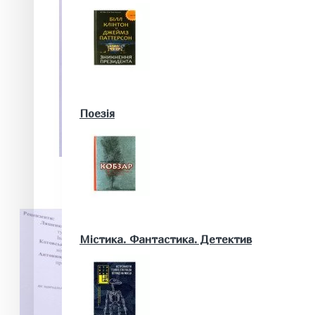
Військові книги
Поезія
Математика. Природничі та інші науки
Містика. Фантастика. Детектив
Біологія
Географія. Геологія