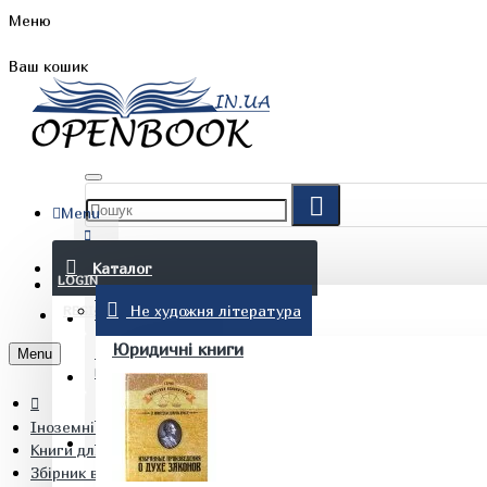
Меню
Ваш кошик
Menu
FAQ
Каталог
LOGIN
Не художня література
REGISTER
БЛОГ
Юридичні книги
Menu
КОНТАКТИ
Іноземні мови
(097) 015 28 90
Книги для вивчення іноземних мов
Збірник вправ і завдань з німецької мови (базовий рівень А2) 