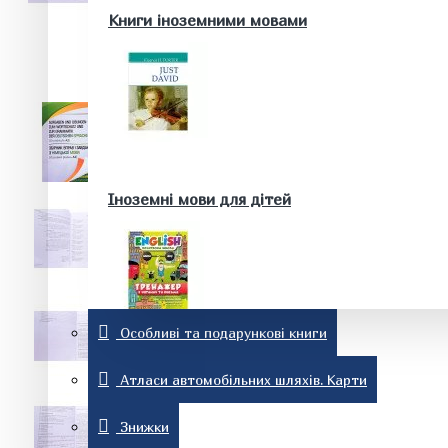
Здоров'я та краса
Книги іноземними мовами
Батькам та майбутнім батькам
Домашні тварини. Акваріум
Історія
Іноземні мови для дітей
Особливі та подарункові книги
Релігія
Словники та розмовники
Атласи автомобільних шляхів. Карти
Знижки