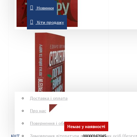
Новинки
Комп'ютерна література
Хіти продажу
Знижки
Новинки
Рон Хаббард
Хіти продажу
Інформація
Доставка і оплата
Про нас
Езотеричні книги
Повернення і обмін
Немає у наявності
Замовлення літератури для юридичних осіб (безгот
КНТ
00000162045