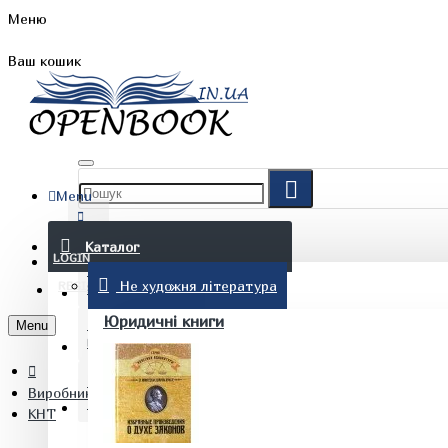
Меню
Ваш кошик
Menu
FAQ
Каталог
LOGIN
Не художня література
REGISTER
БЛОГ
Юридичні книги
Menu
КОНТАКТИ
Виробник
(097) 015 28 90
КНТ