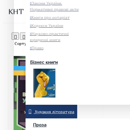
Закони України.
Нормативні правові акти
КНТ
Книги про нотаріат
Кодекси України
Науково-практичні
юридичні книги
Сортувати:
Показати
Право
Бізнес книги
Енергетика. Будівництво.
Художня література
Промисловість
Проза