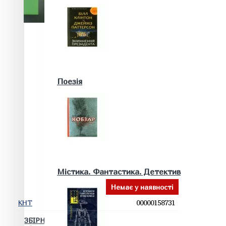
Військові книги
Поезія
Математика. Природничі та інші науки
Містика. Фантастика. Детектив
Немає у наявності
КНТ
00000158731
Біологія
Географія. Геологія
ЗБІРНИК ВОЄННИХ ПОРАД УКРАЇНСЬКОМУ